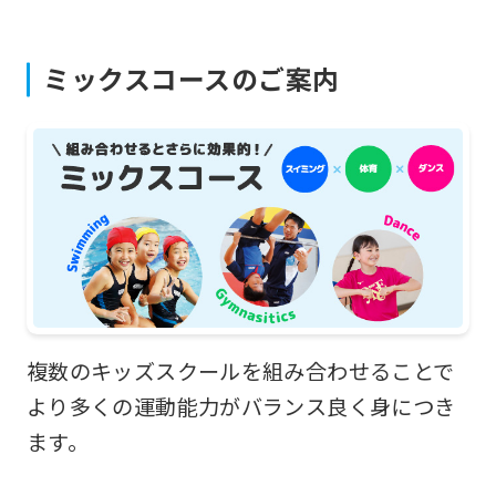
automatically
translated
ミックスコースのご案内
into
English.
Click
the
link
below
(start
automatic
translation)
複数のキッズスクールを組み合わせることで
to
より多くの運動能力がバランス良く身につき
return
ます。
to