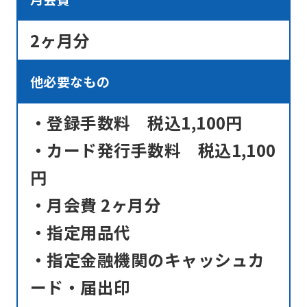
translation.
The
2ヶ月分
translation
may
他必要なもの
differ
from
・登録手数料 税込1,100円
the
・カード発行手数料 税込1,100
original
円
content.
・月会費 2ヶ月分
We
ask
・指定用品代
that
・指定金融機関のキャッシュカ
you
ード・届出印
fully