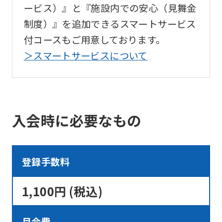
of
ービス）』と『施設内での安心（見舞金
this
制度）』を追加できるスマートサービス
website
付コースもご用意しております。
will
＞スマートサービスについて
be
translated
mechanically,
so
入会時に必要なもの
it
may
登録手数料
not
be
1,100円 (税込)
an
accurate
月会費