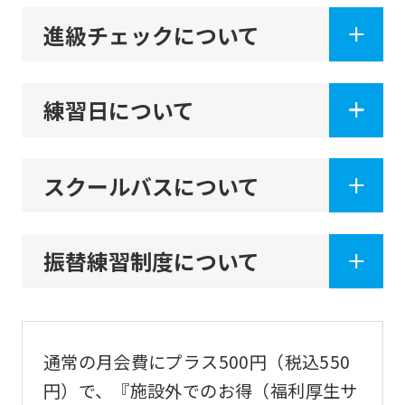
the
進級チェックについて
top
page.
However,
練習日について
if
you
スクールバスについて
use
an
automatic
振替練習制度について
translation
service,
the
Japanese
通常の月会費にプラス500円（税込550
version
円）で、『施設外でのお得（福利厚生サ