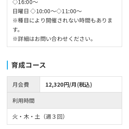
◇16:00〜
日曜日 ◇10:00〜◇11:00〜
※種目により開催されない時間もありま
す。
※詳細はお問い合わせください。
For
育成コース
foreigners
月会費
12,320円/月(税込)
Central
Sports
利用時間
official
website
火・木・土（週３回）
is