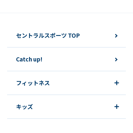
報の利用を行いません。
快適にクラブをご利用いただくため
ご利用上の諸連絡や利用状況の確認の
セントラルスポーツ TOP
ため
運動プログラム（カウンセリングを含
Catch up!
む）等、新商品・サービスの立案・開
発・実施のため
新商品・サービスやイベント情報を含
フィットネス
む当社情報のご提供のため
顧客動向分析、アンケート調査のため
キッズ
個人を特定できないよう加工したうえ
での統計的なデータの作成、活用、公
表のため