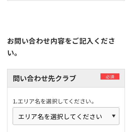
top
page.
However,
if
お問い合わせ内容をご記入くださ
you
い。
use
an
automatic
問い合わせ先クラブ
必須
translation
service,
the
1.エリア名を選択してください。
Japanese
version
of