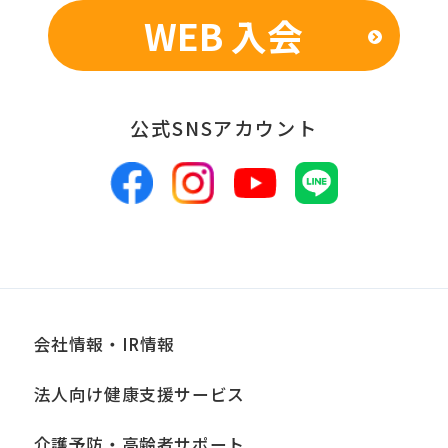
WEB 入会
■個人情報の管理
当社は、お客様からお預かりした個人情
報は、適切かつ慎重に管理し、漏洩、改
公式SNSアカウント
ざん、紛失等がないよう適正な管理に努
めます。当社において安全管理のために
講じている措置の内容については、本プ
ライバシーポリシー末尾に記載の「問い
合わせ窓口」までお問い合わせくださ
い。
会社情報・IR情報
■個人情報の開示
法人向け健康支援サービス
当社は、お客様からお預かりした個人情
報は、正当な理由がある場合を除き、ご
介護予防・高齢者サポート