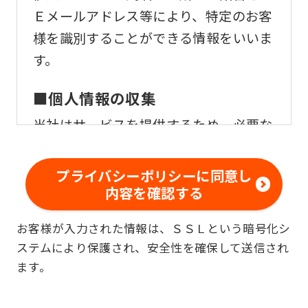
Ｅメールアドレス等により、特定のお客
様を識別することができる情報をいいま
す。
■個人情報の収集
当社はサービスを提供するため、必要な
範囲内で、適法かつ適正な方法によりお
客様の個人情報を収集いたします。
プライバシーポリシーに同意し
内容を確認する
■個人情報の利用
お客様が入力された情報は、ＳＳＬという暗号化シ
お客様からお預かりした個人情報は、以
ステムにより保護され、安全性を確保して送信され
下の目的で使用させて頂きます。また、
ます。
違法または不当な行為を助長し、または
誘発するおそれがある方法による個人情