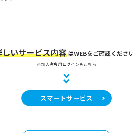
However, if you use an automatic
translation service, the Japanese
version of this website will be
translated mechanically, so it may
not be an accurate translation.
The translation may differ from the
original content. We ask that you
fully understand this before using
詳しいサービス内容
the service.
は
WEBをご確認くださ
※加入者専用ログインもこちら
Automatic translation start
スマートサービス