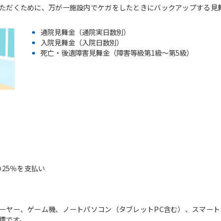
ただくために、万が一施設内でケガをしたときにバックアップする見
通院見舞金（通院実日数別）
入院見舞金（入院日数別）
死亡・後遺障害見舞金（障害等級第1級～第5級）
For foreigners
）
の25％を支払い
Central Sports official website is
automatically translated into
English. Click the link below (start
automatic translation) to return to
ーヤー、ゲーム機、ノートパソコン（タブレットPC含む）、スマー
the top page.
の商標です。