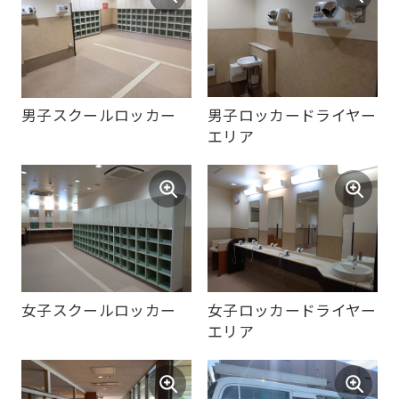
return
to
the
top
男子ロッカードライヤー
男子スクールロッカー
page.
エリア
However,
if
you
use
an
automatic
女子スクールロッカー
女子ロッカードライヤー
translation
エリア
service,
the