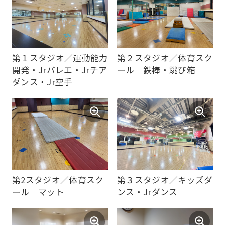
website
is
automatically
translated
第１スタジオ／運動能力
第２スタジオ／体育スク
into
開発・Jrバレエ・Jrチア
ール 鉄棒・跳び箱
English.
ダンス・Jr空手
Click
the
link
below
(start
automatic
第2スタジオ／体育スク
第３スタジオ／キッズダ
ール マット
ンス・Jrダンス
translation)
to