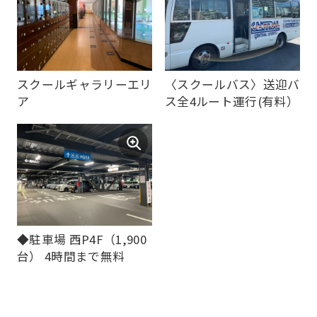
Japanese
version
of
this
スクールギャラリーエリ
〈スクールバス〉送迎バ
website
ア
ス全4ルート運行(有料）
will
be
translated
mechanically,
so
it
◆駐車場 西P4F（1,900
may
台） 4時間まで無料
not
be