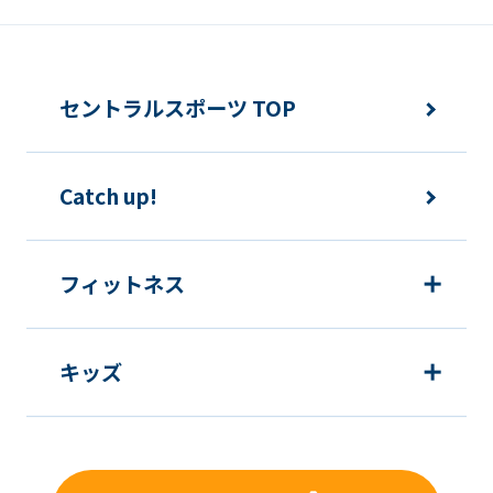
an
accurate
translation.
セントラルスポーツ TOP
The
translation
may
Catch up!
differ
from
フィットネス
the
original
content.
キッズ
We
ask
that