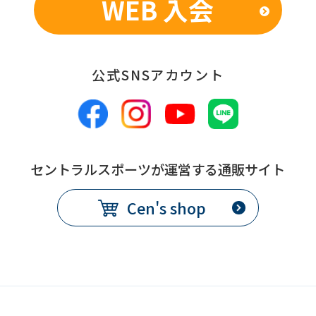
WEB 入会
you
fully
understand
this
公式SNSアカウント
before
using
the
service.
セントラルスポーツが運営する通販サイト
Cen's shop
Automatic translation