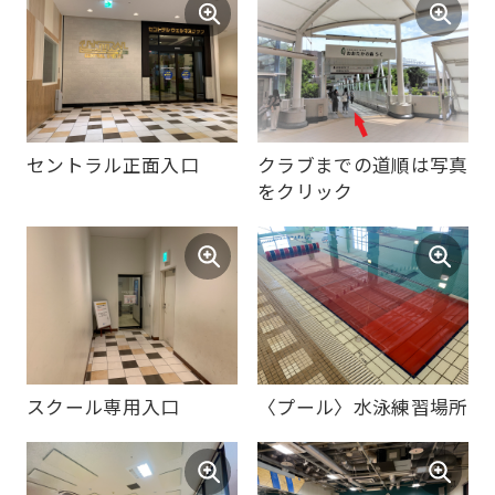
セントラル正面入口
クラブまでの道順は写真
をクリック
For
foreigners
Central
スクール専用入口
〈プール〉水泳練習場所
Sports
official