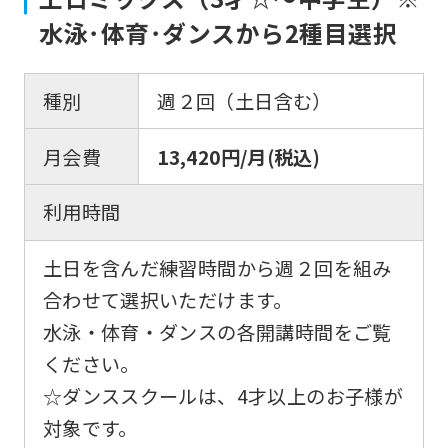
into
水泳･体育･ダンスから2種目選択
English.
Click
the
種別
週２回（土日含む）
link
月会費
13,420円/月(税込)
below
(start
利用時間
automatic
translation)
土日を含んだ練習時間から週２回を組み
to
合わせて選択いただけます。
return
水泳・体育・ダンスの各開講時間をご覧
to
ください。
the
☆ダンススクールは、4才以上のお子様が
top
対象です。