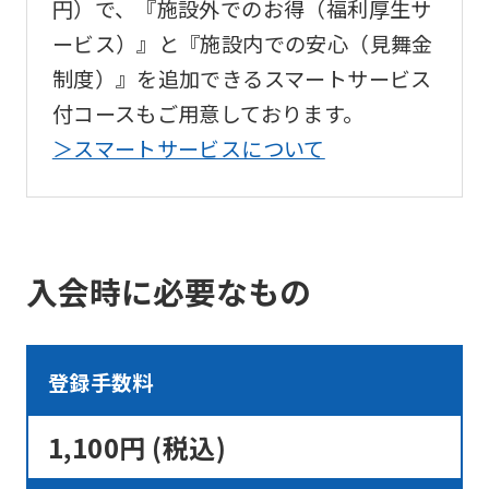
translation
円）で、『施設外でのお得（福利厚生サ
may
ービス）』と『施設内での安心（見舞金
differ
制度）』を追加できるスマートサービス
from
付コースもご用意しております。
the
＞スマートサービスについて
original
content.
We
ask
入会時に必要なもの
that
you
登録手数料
fully
understand
1,100円 (税込)
this