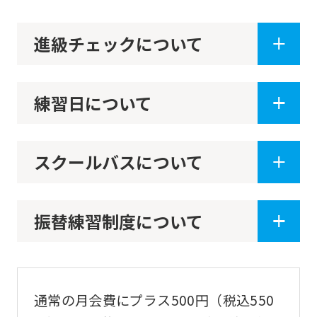
website
will
進級チェックについて
be
translated
mechanically,
練習日について
so
it
スクールバスについて
may
not
be
振替練習制度について
an
accurate
translation.
The
通常の月会費にプラス500円（税込550