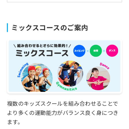
page.
However,
if
ミックスコースのご案内
you
use
an
automatic
translation
service,
the
Japanese
version
複数のキッズスクールを組み合わせることで
of
より多くの運動能力がバランス良く身につき
this
ます。