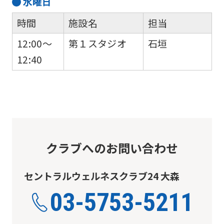
水
曜日
may
時間
施設名
担当
not
be
12:00～
第１スタジオ
石垣
an
12:40
accurate
translation.
The
translation
may
クラブへのお問い合わせ
differ
from
セントラルウェルネスクラブ24 大森
the
03-5753-5211
original
content.