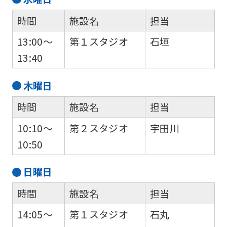
Central
時間
施設名
担当
Sports
13:00～
第１スタジオ
石垣
official
13:40
website
is
木
曜日
automatically
時間
施設名
担当
translated
into
10:10～
第２スタジオ
宇田川
English.
10:50
Click
日
曜日
the
link
時間
施設名
担当
below
14:05～
第１スタジオ
石丸
(start