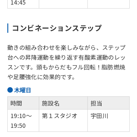
14:45
automatic
translation)
to
コンビネーションステップ
return
to
動きの組み合わせを楽しみながら、ステップ
the
台への昇降運動を繰り返す有酸素運動のレッ
top
スンです。頭もからだもフル回転！脂肪燃焼
page.
や足腰強化に効果的です。
However,
木
曜日
if
時間
施設名
担当
you
use
19:10～
第１スタジオ
宇田川
an
19:50
automatic