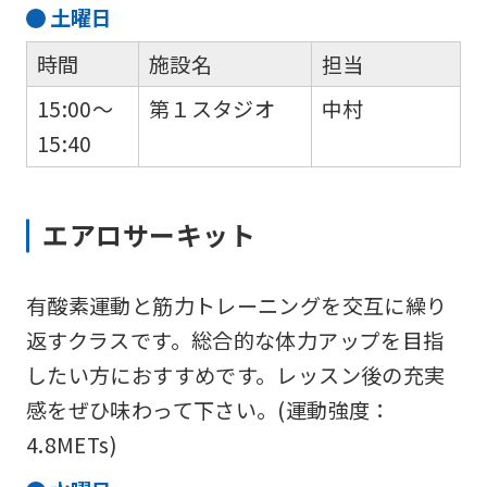
土
曜日
translation
service,
時間
施設名
担当
the
15:00～
第１スタジオ
中村
Japanese
15:40
version
of
this
エアロサーキット
website
will
有酸素運動と筋力トレーニングを交互に繰り
be
返すクラスです。総合的な体力アップを目指
translated
したい方におすすめです。レッスン後の充実
mechanically,
感をぜひ味わって下さい。(運動強度：
so
4.8METs)
it