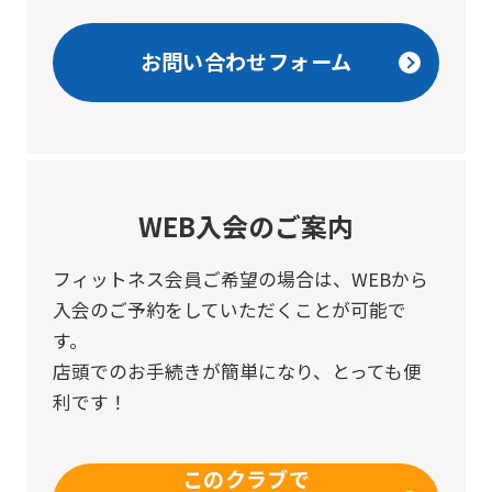
We
ask
お問い合わせフォーム
that
you
fully
understand
WEB入会のご案内
this
before
フィットネス会員ご希望の場合は、
WEBから
using
入会のご予約をしていただくことが可能で
the
す。
店頭でのお手続きが簡単になり、とっても便
service.
利です！
Automatic translation
このクラブで