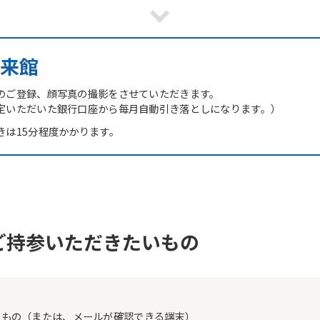
However, if you use an automatic
translation service, the Japanese
version of this website will be
translated mechanically, so it may
来館
not be an accurate translation.
The translation may differ from the
original content. We ask that you
のご登録、顔写真の撮影をさせていただきます。
fully understand this before using
定いただいた銀行口座から毎月自動引き落としになります。）
the service.
きは15分程度かかります。
Automatic translation start
ご持参いただきたいもの
たもの（または、メールが確認できる端末）