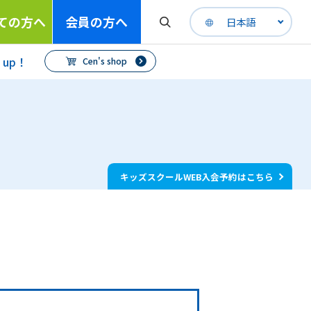
ての方へ
会員の方へ
日本語
h up！
Cen's shop
キッズスクールWEB入会予約はこちら