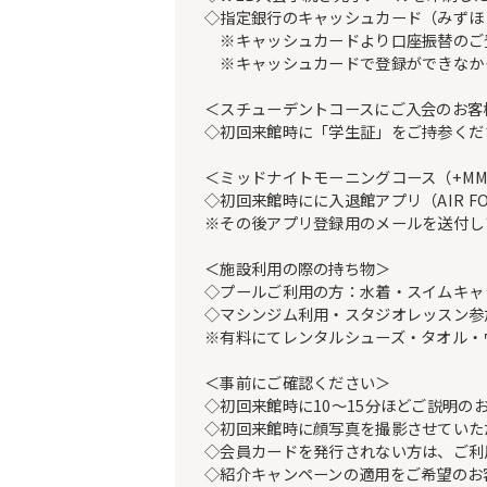
◇指定銀行のキャッシュカード（みずほ
※キャッシュカードより口座振替のご登録
※キャッシュカードで登録ができなか
＜スチューデントコースにご入会のお客
◇初回来館時に「学生証」をご持参くだ
＜ミッドナイトモーニングコース（+M
◇初回来館時にに入退館アプリ（AIR 
※その後アプリ登録用のメールを送付し
＜施設利用の際の持ち物＞
◇プールご利用の方：水着・スイムキャ
◇マシンジム利用・スタジオレッスン参
※有料にてレンタルシューズ・タオル・
＜事前にご確認ください＞
◇初回来館時に10～15分ほどご説明の
◇初回来館時に顔写真を撮影させていた
◇会員カードを発行されない方は、ご利
◇紹介キャンペーンの適用をご希望のお