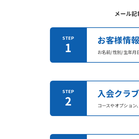
メール記
お客様情
お名前/性別/生年月
入会クラ
コースやオプション