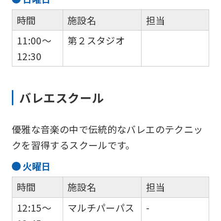
the
link
時間
施設名
担当
below
11:00～
第２スタジオ
(start
12:30
automatic
translation)
バレエスクール
to
return
to
優雅な音楽の中で伝統的なバレエのテクニッ
the
クを習得するスクールです。
top
火
曜日
page.
時間
施設名
担当
However,
12:15～
マルチパーパス
-
if