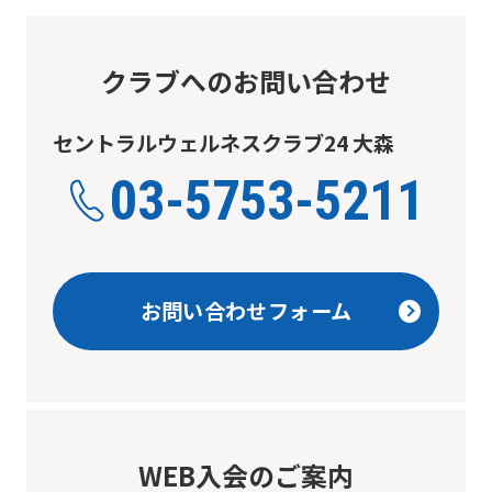
translated
mechanically,
so
クラブへのお問い合わせ
it
セントラルウェルネスクラブ24 大森
may
not
03-5753-5211
be
an
accurate
お問い合わせフォーム
translation.
The
translation
may
differ
WEB入会のご案内