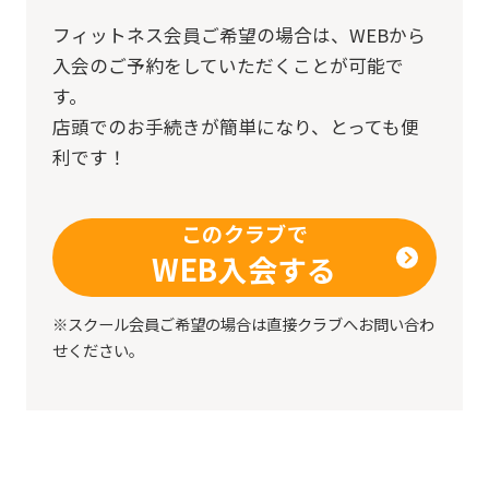
from
フィットネス会員ご希望の場合は、
WEBから
the
入会のご予約をしていただくことが可能で
original
す。
content.
店頭でのお手続きが簡単になり、とっても便
We
利です！
ask
that
このクラブで
you
WEB入会する
fully
understand
※スクール会員ご希望の場合は直接クラブへお問い合わ
せください。
this
before
using
the