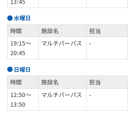
13:45
you
use
水
曜日
an
automatic
時間
施設名
担当
translation
19:15～
マルチパーパス
-
service,
20:45
the
Japanese
日
曜日
version
時間
施設名
担当
of
12:50～
マルチパーパス
-
this
13:50
website
will
be