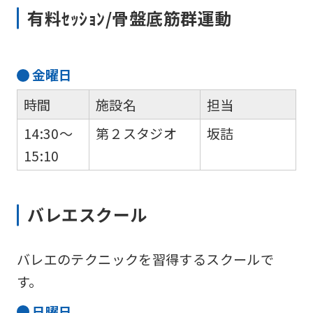
For
有料ｾｯｼｮﾝ/骨盤底筋群運動
foreigners
金
曜日
Central
時間
施設名
担当
Sports
14:30～
第２スタジオ
坂詰
official
15:10
website
is
automatically
バレエスクール
translated
into
バレエのテクニックを習得するスクールで
English.
す。
Click
日
曜日