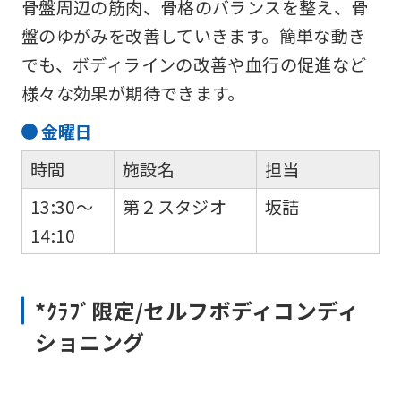
will
骨盤周辺の筋肉、骨格のバランスを整え、骨
be
盤のゆがみを改善していきます。簡単な動き
translated
でも、ボディラインの改善や血行の促進など
mechanically,
様々な効果が期待できます。
so
金
曜日
it
時間
施設名
担当
may
not
13:30～
第２スタジオ
坂詰
be
14:10
an
accurate
*ｸﾗﾌﾞ限定/セルフボディコンディ
translation.
ショニング
The
translation