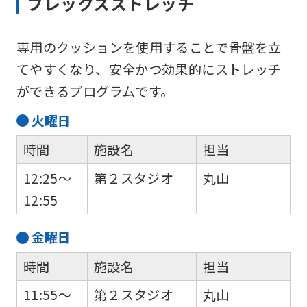
フレックスストレッチ
専用のクッションを使用することで骨盤を立
For
てやすくなり、安全かつ効果的にストレッチ
foreigners
ができるプログラムです。
火
曜日
Central
時間
施設名
担当
Sports
12:25～
第２スタジオ
丸山
official
12:55
website
is
金
曜日
automatically
translated
時間
施設名
担当
into
11:55～
第２スタジオ
丸山