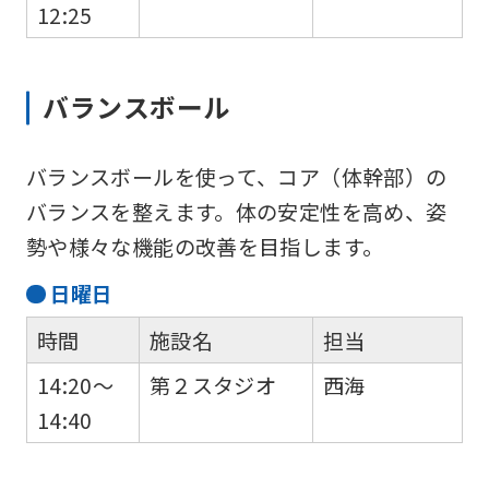
English.
12:25
Click
the
バランスボール
link
below
バランスボールを使って、コア（体幹部）の
(start
バランスを整えます。体の安定性を高め、姿
automatic
勢や様々な機能の改善を目指します。
translation)
to
日
曜日
return
時間
施設名
担当
to
14:20～
第２スタジオ
西海
the
14:40
top
page.