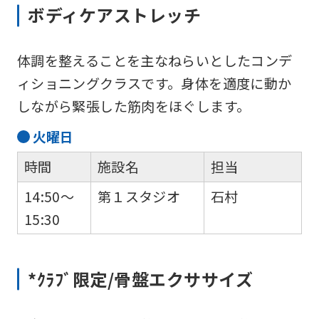
However,
ボディケアストレッチ
if
you
体調を整えることを主なねらいとしたコンデ
use
ィショニングクラスです。身体を適度に動か
an
しながら緊張した筋肉をほぐします。
automatic
火
曜日
translation
service,
時間
施設名
担当
the
14:50～
第１スタジオ
石村
Japanese
15:30
version
of
*ｸﾗﾌﾞ限定/骨盤エクササイズ
this
website