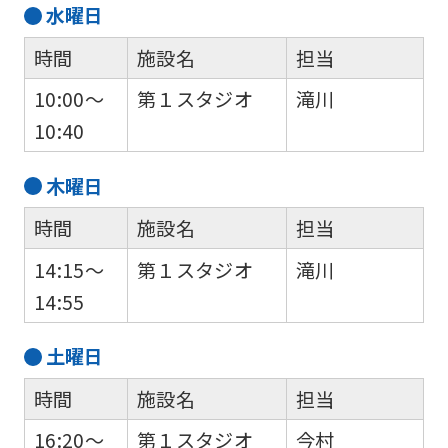
may
水
曜日
differ
時間
施設名
担当
from
10:00～
第１スタジオ
滝川
the
10:40
original
content.
木
曜日
We
時間
施設名
担当
ask
that
14:15～
第１スタジオ
滝川
you
14:55
fully
土
曜日
understand
this
時間
施設名
担当
before
16:20～
第１スタジオ
今村