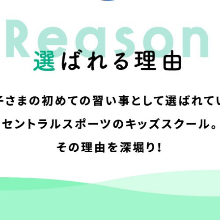
For foreigners
Central Sports official website is
automatically translated into
English. Click the link below (start
automatic translation) to return to
the top page.