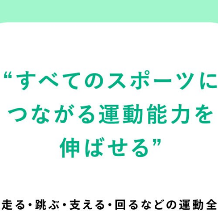
However, if you use an automatic
translation service, the Japanese
version of this website will be
translated mechanically, so it may
not be an accurate translation.
The translation may differ from the
original content. We ask that you
fully understand this before using
the service.
Automatic translation start