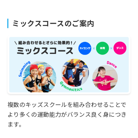
differ
from
ミックスコースのご案内
the
original
content.
We
ask
that
you
fully
複数のキッズスクールを組み合わせることで
understand
より多くの運動能力がバランス良く身につき
this
ます。
before
using