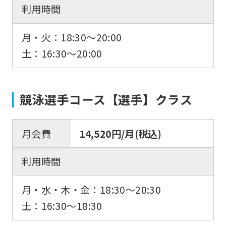
利用時間
be
translated
月・火：18:30～20:00
mechanically,
土：16:30～20:00
so
it
may
競泳選手コース【選手】クラス
not
be
月会費
14,520円/月(税込)
an
accurate
利用時間
translation.
The
月・水・木・金：18:30～20:30
translation
土：16:30～18:30
may