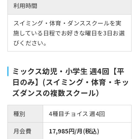
利用時間
For
スイミング・体育・ダンススクールを実
施している日程でお好きな曜日を3日お選
foreigners
びください。
Central
Sports
ミックス幼児・小学生 週4回【平
official
日のみ】(スイミング・体育・キッ
website
ズダンスの複数スクール）
is
automatically
種別
4種目チョイス 週4回
translated
into
月会費
17,985円/月(税込)
English.