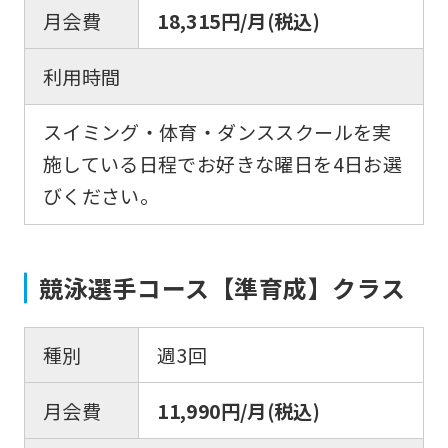
月会費
18,315円/月(税込)
if
you
利用時間
use
an
スイミング・体育・ダンススクールを実
automatic
施している日程でお好きな曜日を4日お選
translation
びください。
service,
the
Japanese
競泳選手コース【準育成】クラス
version
of
種別
週3回
this
website
月会費
11,990円/月(税込)
will