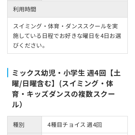
Click
利用時間
the
スイミング・体育・ダンススクールを実
link
施している日程でお好きな曜日を4日お選
below
びください。
(start
automatic
translation)
ミックス幼児・小学生 週4回【土
to
曜/日曜含む】(スイミング・体
return
育・キッズダンスの複数スクー
to
ル）
the
top
page.
種別
4種目チョイス 週4回
However,