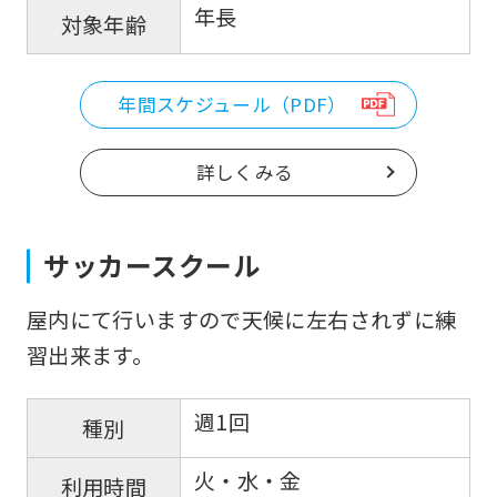
年長
that
対象年齢
you
fully
年間スケジュール（PDF）
understand
this
詳しくみる
before
using
サッカースクール
the
service.
屋内にて行いますので天候に左右されずに練
習出来ます。
Automatic translation
週1回
種別
火・水・金
利用時間