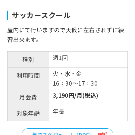
the
サッカースクール
Japanese
version
屋内にて行いますので天候に左右されずに練
of
習出来ます。
this
website
週1回
種別
will
be
火・水・金
利用時間
translated
16：30〜17：30
mechanically,
3,190円/月(税込)
月会費
so
it
年長
対象年齢
may
not
年間スケジュール（PDF）