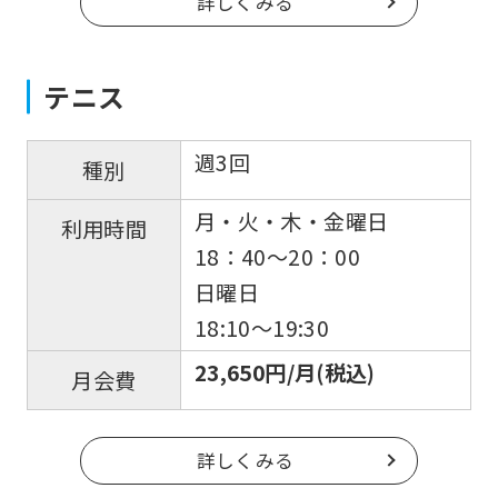
詳しくみる
to
return
to
テニス
the
top
週3回
種別
page.
月・火・木・金曜日
利用時間
However,
18：40〜20：00
if
日曜日
you
18:10〜19:30
use
23,650円/月(税込)
an
月会費
automatic
translation
詳しくみる
service,