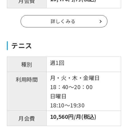
月会費
詳しくみる
テニス
週1回
種別
月・火・木・金曜日
利用時間
For
18：40〜20：00
foreigners
日曜日
18:10〜19:30
Central
10,560円/月(税込)
月会費
Sports