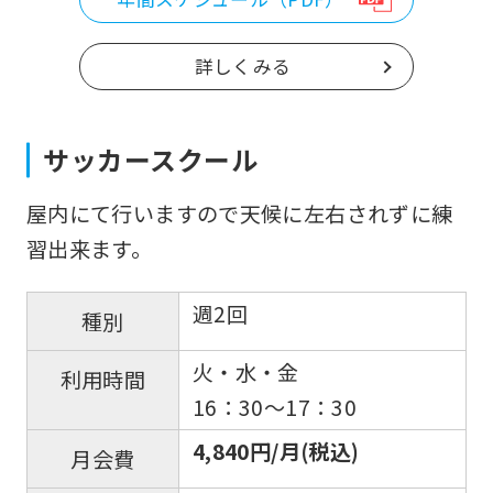
be
an
詳しくみる
accurate
translation.
サッカースクール
The
translation
屋内にて行いますので天候に左右されずに練
may
習出来ます。
differ
from
週2回
種別
the
original
火・水・金
利用時間
content.
16：30〜17：30
We
4,840円/月(税込)
月会費
ask