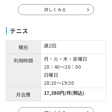
official
詳しくみる
website
is
automatically
テニス
translated
into
週2回
種別
English.
月・火・木・金曜日
Click
利用時間
18：40〜20：00
the
日曜日
link
18:10〜19:30
below
(start
17,380円/月(税込)
月会費
automatic
translation)