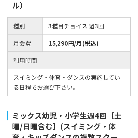
an
ル）
automatic
translation
種別
3種目チョイス 週3回
service,
the
月会費
15,290円/月(税込)
Japanese
利用時間
version
of
スイミング・体育・ダンスの実施してい
this
る日程でお選び下さい。
website
will
be
ミックス幼児・小学生週4回【土
translated
曜/日曜含む】(スイミング・体
mechanically,
育・キッズダンスの複数スクー