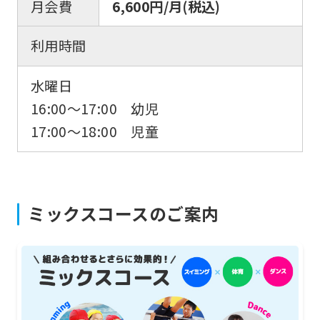
月会費
6,600円/月(税込)
original
content.
利用時間
We
ask
水曜日
that
16:00〜17:00 幼児
you
17:00〜18:00 児童
fully
understand
this
ミックスコースのご案内
before
using
the
service.