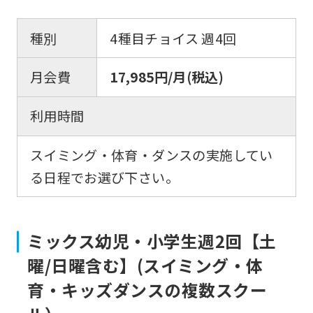
foreigners
種別
4種目チョイス 週4回
Central
Sports
月会費
17,985円/月(税込)
official
利用時間
website
is
スイミング・体育・ダンスの実施してい
automatically
る日程でお選び下さい。
translated
into
English.
ミックス幼児・小学生週2回【土
Click
曜/日曜含む】(スイミング・体
the
育・キッズダンスの複数スクー
link