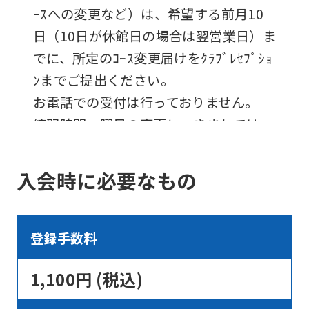
ｰｽへの変更など）は、希望する前月10
日（10日が休館日の場合は翌営業日）ま
でに、所定のｺｰｽ変更届けをｸﾗﾌﾞﾚｾﾌﾟｼｮ
ﾝまでご提出ください。
お電話での受付は行っておりません。
練習時間・曜日の変更につきましては、
希望する月の前月末日までに所定のｺｰｽ
変更届けをご提出ください。
入会時に必要なもの
ｺｰｽ変更手数料は、無料です。
ベイタウン「幼児・児童体育」プログラ
ムはクラブまでお問合わせ下さい。
登録手数料
1,100円 (税込)