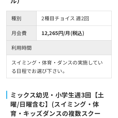
ル）
below
(start
種別
2種目チョイス 週2回
automatic
translation)
月会費
12,265円/月(税込)
to
return
利用時間
to
the
スイミング・体育・ダンスの実施してい
top
る日程でお選び下さい。
page.
However,
ミックス幼児・小学生週3回【土
if
曜/日曜含む】(スイミング・体
you
育・キッズダンスの複数スクー
use