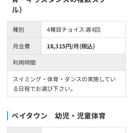
so
ル）
it
may
種別
4種目チョイス 週4回
not
be
月会費
18,315円/月(税込)
an
accurate
利用時間
translation.
スイミング・体育・ダンスの実施してい
The
る日程でお選び下さい。
translation
may
differ
ベイタウン 幼児・児童体育
from
the