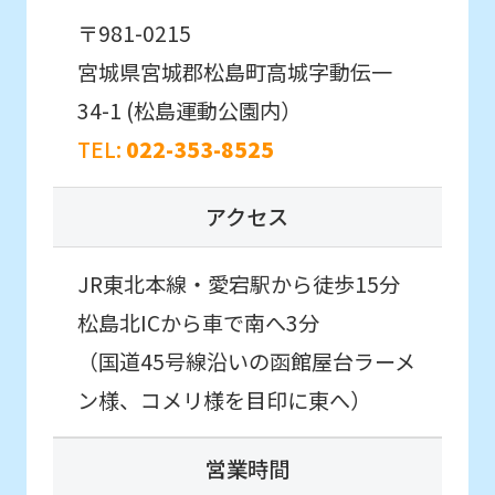
it
〒981-0215
may
宮城県宮城郡松島町高城字動伝一
not
34-1
(松島運動公園内）
be
TEL:
022-353-8525
an
accurate
アクセス
translation.
The
JR東北本線・愛宕駅から徒歩15分
translation
松島北ICから車で南へ3分
may
（国道45号線沿いの函館屋台ラーメ
differ
ン様、コメリ様を目印に東へ）
from
the
営業時間
original