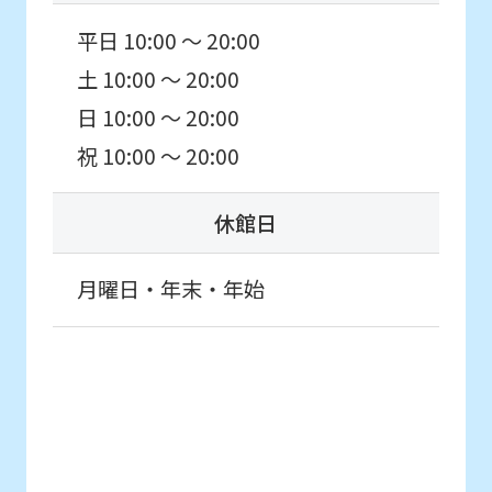
content.
平日 10:00 ～ 20:00
We
土 10:00 ～ 20:00
ask
that
日 10:00 ～ 20:00
you
祝 10:00 ～ 20:00
fully
understand
休館日
this
月曜日・年末・年始
before
using
the
service.
Automatic translation