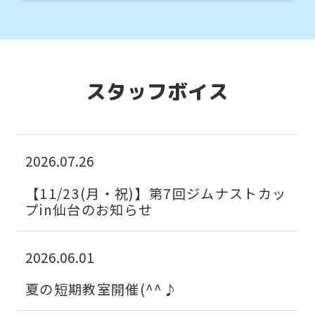
Central
Sports
official
スタッフボイス
website
is
automatically
2026.07.26
translated
into
【11/23(月・祝)】第7回ジムナストカッ
プin仙台のお知らせ
English.
Click
the
2026.06.01
link
夏の短期教室開催(^^♪
below