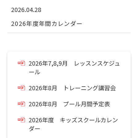
(start
2026.04.28
automatic
translation)
2026年度年間カレンダー
to
return
to
the
2026年7,8,9月 レッスンスケジュ
ール
top
page.
2026年8月 トレーニング講習会
However,
if
2026年8月 プール月間予定表
you
2026年度 キッズスクールカレン
use
ダー
an