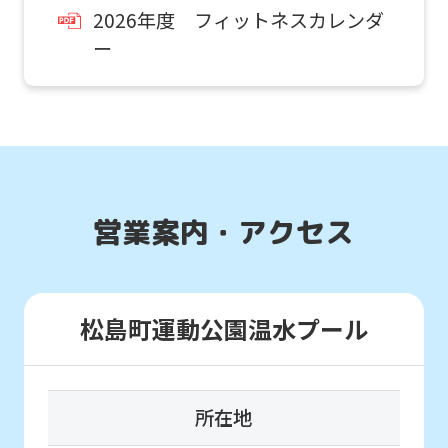
automatic
2026年度 フィットネスカレンダ
translation
ー
service,
the
Japanese
version
of
営業案内・アクセス
this
website
will
松島町運動公園温水プール
be
translated
mechanically,
所在地
so