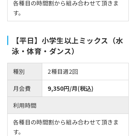
各種目の時間割から組み合わせて頂きま
す。
For
【平日】小学生以上ミックス（水
foreigners
泳・体育・ダンス）
Central
Sports
種別
2種目週2回
official
月会費
9,350円/月(税込)
website
is
利用時間
automatically
translated
各種目の時間割から組み合わせて頂きま
into
す。