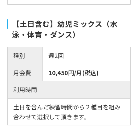
English.
Click
【土日含む】幼児ミックス（水
the
link
泳・体育・ダンス）
below
(start
種別
週2回
automatic
translation)
月会費
10,450円/月(税込)
to
利用時間
return
to
土日を含んだ練習時間から２種目を組み
the
合わせて選択して頂きます。
top
page.