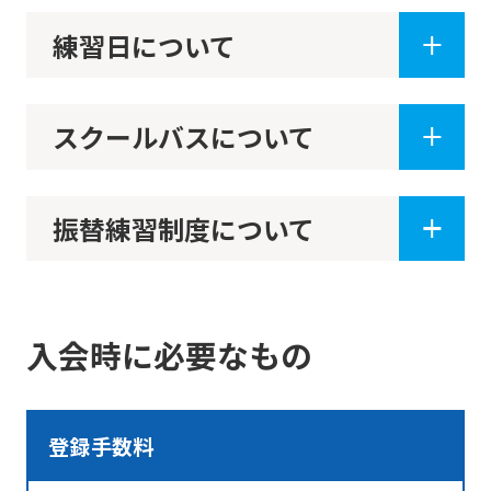
may
練習日について
differ
from
the
スクールバスについて
original
content.
We
振替練習制度について
ask
that
you
入会時に必要なもの
fully
understand
this
登録手数料
before