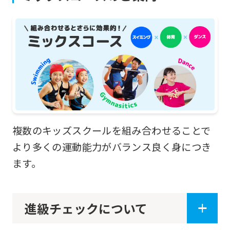
will
be
translated
mechanically,
so
it
may
not
複数のキッズスクールを組み合わせることで
be
より多くの運動能力がバランス良く身につき
an
ます。
accurate
translation.
The
進級チェックについて
translation