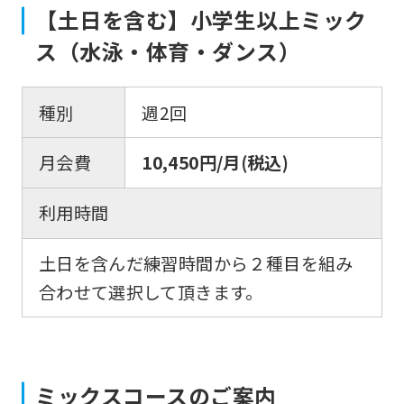
However,
【土日を含む】小学生以上ミック
if
ス（水泳・体育・ダンス）
you
use
種別
週2回
an
automatic
月会費
10,450円/月(税込)
translation
service,
利用時間
the
土日を含んだ練習時間から２種目を組み
Japanese
合わせて選択して頂きます。
version
of
this
website
ミックスコースのご案内