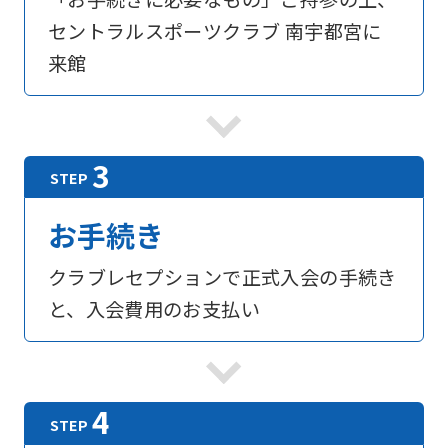
into
セントラルスポーツクラブ 南宇都宮に
English.
来館
Click
the
link
below
(start
お手続き
automatic
translation)
クラブレセプションで正式入会の手続き
to
と、入会費用のお支払い
return
to
the
top