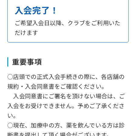
page.
入会完了！
However,
if
ご希望入会日以降、クラブをご利用いた
you
だけます
use
an
automatic
重要事項
translation
○店頭での正式入会手続きの際に、各店舗の
service,
規約・入会同意書をご確認ください。
the
入会同意書にご署名を頂けない場合は、ご
Japanese
入会をお受けできません。予めご了承くださ
version
い。
of
○現在、加療中の方、薬を飲んでいる方は診
this
断書を提出して頂く場合がございます。