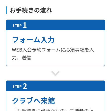
お手続きの流れ
For
フォーム入力
foreigners
WEB入会予約フォームに必須事項を入
Central
力、送信
Sports
official
website
is
automatically
クラブへ来館
translated
「お手続きに必要なもの」ご持参の上、