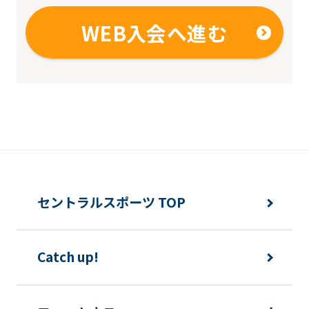
translation
may
WEB入会へ進む
differ
from
the
original
content.
We
ask
セントラルスポーツ TOP
that
you
fully
Catch up!
understand
this