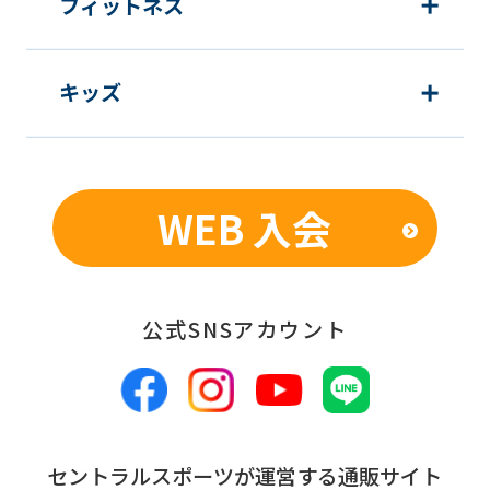
フィットネス
before
using
the
キッズ
service.
Automatic translation
WEB 入会
公式SNSアカウント
セントラルスポーツが運営する通販サイト