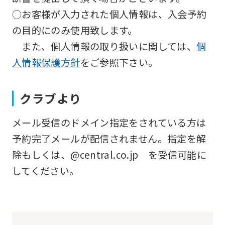
website
○お客様が入力された個人情報は、入会予約
will
の目的にのみ使用致します。
be
また、個人情報の取り扱いに関しては、
個
translated
人情報保護方針
をご参照下さい。
mechanically,
so
クラブより
it
may
メール受信のドメイン指定をされている方は
not
予約完了メールが配信されません。指定を解
be
除もしくは、@central.co.jp を受信可能に
an
してください。
accurate
translation.
The