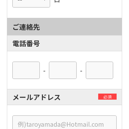
For
ご連絡先
foreigners
電話番号
Central
Sports
-
-
official
website
is
メールアドレス
必須
automatically
translated
into