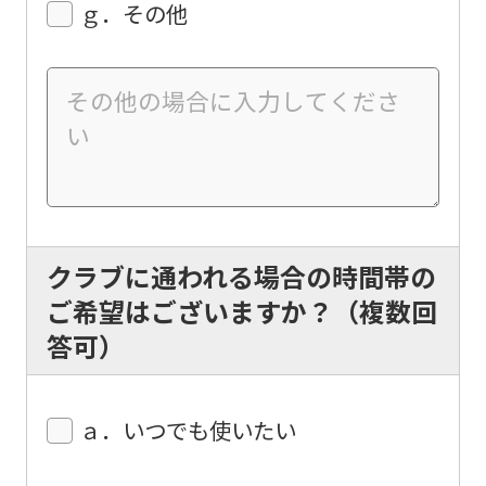
will
ｇ．その他
be
translated
mechanically,
so
it
may
not
クラブに通われる場合の時間帯の
be
ご希望はございますか？（複数回
an
答可）
accurate
translation.
The
ａ．いつでも使いたい
translation