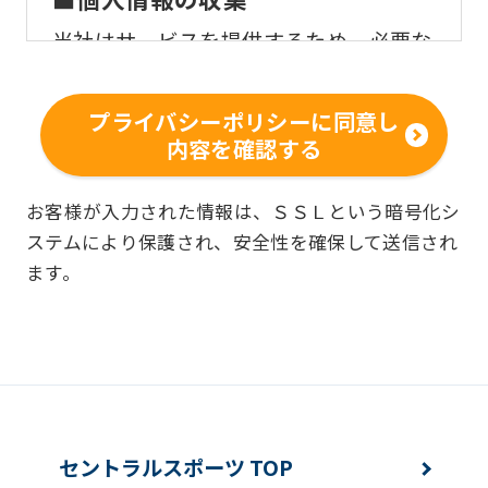
当社はサービスを提供するため、必要な
範囲内で、適法かつ適正な方法によりお
客様の個人情報を収集いたします。
プライバシーポリシーに同意し
内容を確認する
■個人情報の利用
お客様からお預かりした個人情報は、以
お客様が入力された情報は、ＳＳＬという暗号化シ
ステムにより保護され、安全性を確保して送信され
下の目的で使用させて頂きます。また、
ます。
違法または不当な行為を助長し、または
誘発するおそれがある方法による個人情
報の利用を行いません。
快適にクラブをご利用いただくため
ご利用上の諸連絡や利用状況の確認の
セントラルスポーツ TOP