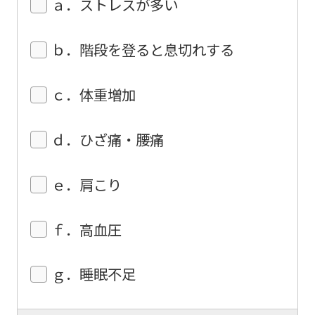
ａ．ストレスが多い
using
the
ｂ．階段を登ると息切れする
service.
ｃ．体重増加
Automatic translation
ｄ．ひざ痛・腰痛
ｅ．肩こり
ｆ．高血圧
ｇ．睡眠不足