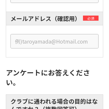
English.
Click
メールアドレス（確認用）
the
必須
link
below
(start
automatic
translation)
to
アンケートにお答えくださ
return
to
い。
the
top
クラブに通われる場合の目的はな
page.
んですか？（複数回答可）