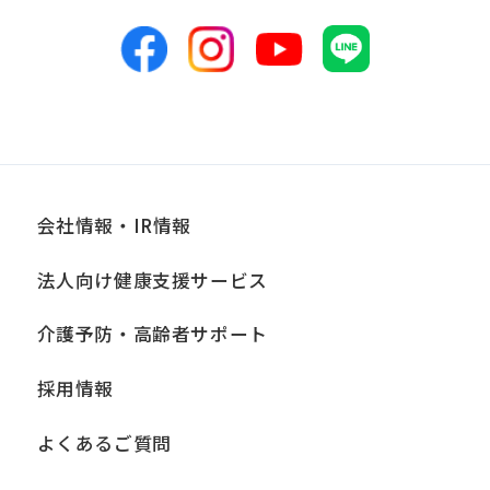
ざん、紛失等がないよう適正な管理に努
めます。当社において安全管理のために
講じている措置の内容については、本プ
ライバシーポリシー末尾に記載の「問い
合わせ窓口」までお問い合わせくださ
い。
会社情報・IR情報
■個人情報の開示
当社は、お客様からお預かりした個人情
法人向け健康支援サービス
報は、正当な理由がある場合を除き、ご
介護予防・高齢者サポート
本人の同意なく第三者に提供、開示いた
しません。ただし、法令により当社がお
採用情報
客様の同意を得ずに開示することができ
よくあるご質問
る場合、あらかじめ当社との間で秘密保
持契約を締結している業務委託先、およ