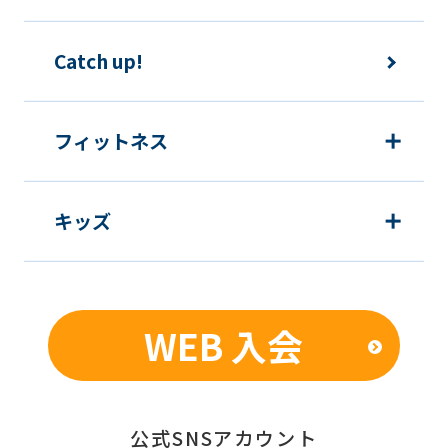
ため
運動プログラム（カウンセリングを含
Catch up!
む）等、新商品・サービスの立案・開
発・実施のため
新商品・サービスやイベント情報を含
フィットネス
む当社情報のご提供のため
顧客動向分析、アンケート調査のため
キッズ
個人を特定できないよう加工したうえ
での統計的なデータの作成、活用、公
表のため
WEB 入会
■個人情報の管理
当社は、お客様からお預かりした個人情
報は、適切かつ慎重に管理し、漏洩、改
公式SNSアカウント