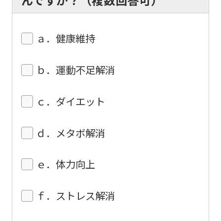
However,
if
you
ａ．健康維持
use
an
ｂ．運動不足解消
automatic
translation
ｃ．ダイエット
service,
the
ｄ．メタボ解消
Japanese
version
ｅ．体力向上
of
this
ｆ．ストレス解消
website