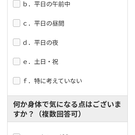
may
ｂ．平日の午前中
differ
from
ｃ．平日の昼間
the
original
ｄ．平日の夜
content.
We
ｅ．土日・祝
ask
that
ｆ．特に考えていない
you
fully
何か身体で気になる点はございま
understand
すか？（複数回答可）
this
before