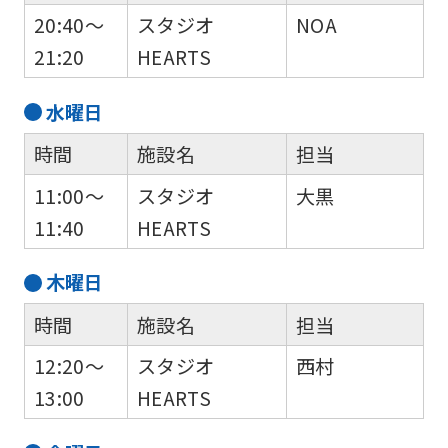
is
20:40～
スタジオ
NOA
automatically
21:20
HEARTS
translated
水
曜日
into
English.
時間
施設名
担当
Click
11:00～
スタジオ
大黒
the
11:40
HEARTS
link
below
木
曜日
(start
時間
施設名
担当
automatic
12:20～
スタジオ
西村
translation)
13:00
HEARTS
to
return