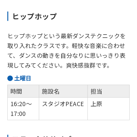
accurate
ヒップホップ
translation.
The
translation
ヒップホップという最新ダンステクニックを
may
取り入れたクラスです。軽快な音楽に合わせ
differ
て、ダンスの動きを自分なりに思いっきり表
from
現してみてください。爽快感抜群です。
the
土
曜日
original
時間
施設名
担当
content.
16:20～
スタジオPEACE
上原
We
17:00
ask
that
you