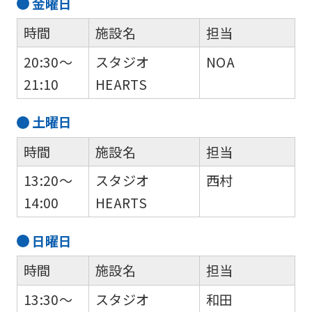
金
曜日
to
時間
施設名
担当
the
top
20:30～
スタジオ
NOA
page.
21:10
HEARTS
However,
土
曜日
if
you
時間
施設名
担当
use
13:20～
スタジオ
西村
an
14:00
HEARTS
automatic
translation
日
曜日
service,
時間
施設名
担当
the
13:30～
スタジオ
和田
Japanese