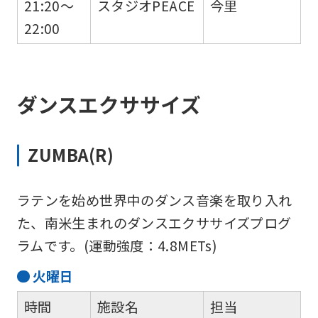
21:20～
スタジオPEACE
今里
22:00
ダンスエクササイズ
ZUMBA(R)
For
foreigners
ラテンを始め世界中のダンス音楽を取り入れ
た、南米生まれのダンスエクササイズプログ
Central
ラムです。(運動強度：4.8METs)
Sports
火
曜日
official
時間
施設名
担当
website