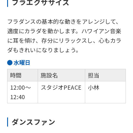
フラエクササイズ
fully
understand
フラダンスの基本的な動きをアレンジして、
this
適度にカラダを動かします。ハワイアン音楽
before
に耳を傾け、存分にリラックスし、心もカラ
using
ダもきれいになりましょう。
the
水
曜日
service.
時間
施設名
担当
Automatic translation
12:00～
スタジオPEACE
小林
12:40
ダンスファン