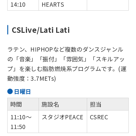
14:10
HEARTS
version
of
this
CSLive/Lati Lati
website
will
ラテン、HIPHOPなど複数のダンスジャンル
be
の「音楽」「振付」「雰囲気」「スキルアッ
translated
プ」を楽しむ脂肪燃焼系プログラムです。(運
mechanically,
動強度：3.7METs)
so
日
曜日
it
may
時間
施設名
担当
not
11:10～
スタジオPEACE
CSREC
be
11:50
an