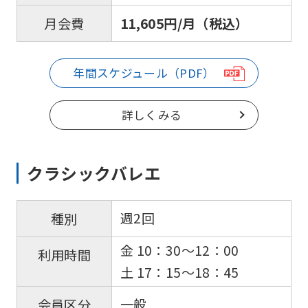
this
11,605円/月（税込）
月会費
website
will
be
年間スケジュール（PDF）
translated
詳しくみる
mechanically,
so
it
クラシックバレエ
may
not
週2回
種別
be
an
金 10：30〜12：00
利用時間
accurate
土 17：15～18：45
translation.
一般
会員区分