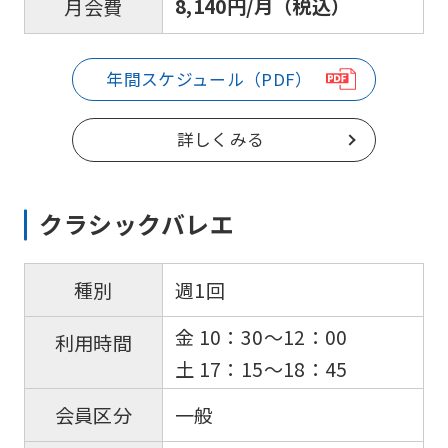
8,140円/月（税込）
月会費
translated
into
English.
年間スケジュール（PDF）
Click
the
詳しくみる
link
below
クラシックバレエ
(start
automatic
週1回
種別
translation)
to
金 10：30〜12：00
利用時間
return
土 17：15～18：45
to
一般
会員区分
the