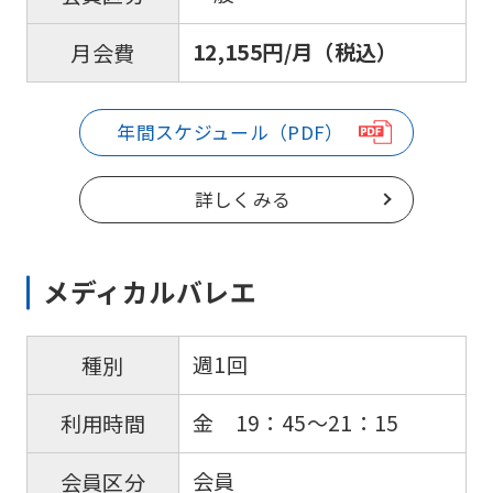
The
translation
12,155円/月（税込）
月会費
may
differ
年間スケジュール（PDF）
from
the
詳しくみる
original
content.
メディカルバレエ
We
ask
that
週1回
種別
you
金 19：45〜21：15
利用時間
fully
understand
会員
会員区分