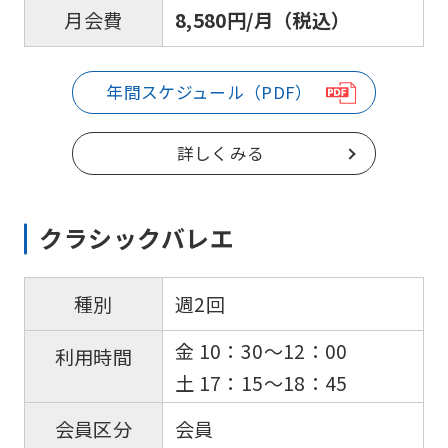
top
8,580円/月（税込）
月会費
page.
However,
年間スケジュール（PDF）
if
you
詳しくみる
use
an
automatic
クラシックバレエ
translation
service,
週2回
種別
the
金 10：30〜12：00
利用時間
Japanese
土 17：15～18：45
version
of
会員
会員区分