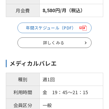
this
before
8,580円/月（税込）
月会費
using
the
年間スケジュール（PDF）
service.
詳しくみる
Automatic translation
メディカルバレエ
週1回
種別
金 19：45〜21：15
利用時間
一般
会員区分