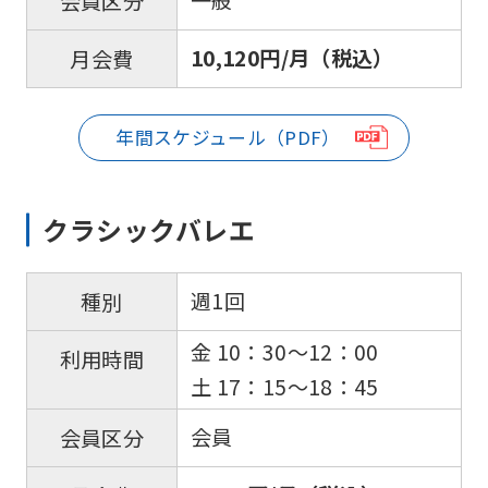
一般
会員区分
10,120円/月（税込）
月会費
年間スケジュール（PDF）
For
foreigners
クラシックバレエ
Central
週1回
種別
Sports
金 10：30〜12：00
利用時間
official
土 17：15～18：45
website
is
会員
会員区分
automatically