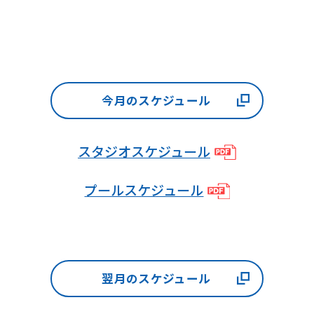
may
not
be
an
accurate
今月のスケジュール
translation.
The
スタジオスケジュール
translation
may
プールスケジュール
differ
from
the
original
翌月のスケジュール
content.