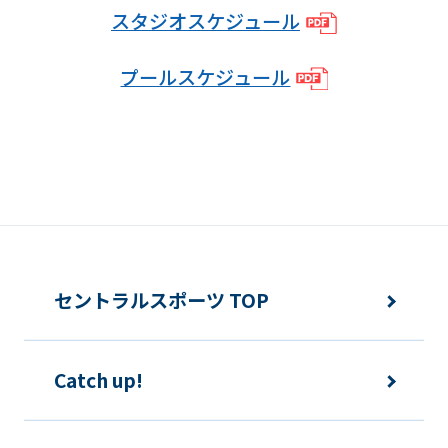
We
スタジオスケジュール
ask
that
プールスケジュール
you
fully
understand
this
before
using
the
セントラルスポーツ TOP
service.
Catch up!
Automatic translation