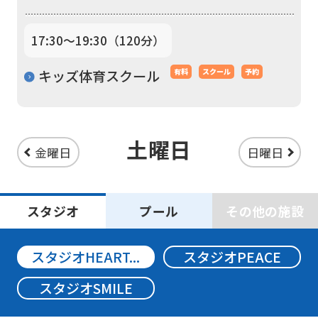
translation
service,
17:30〜19:30（120分）
the
Japanese
キッズ体育スクール
有料
スクール
予約
version
of
this
土曜日
金曜日
日曜日
website
will
スタジオ
プール
その他の施設
be
translated
スタジオHEART...
スタジオPEACE
mechanically,
so
スタジオSMILE
it