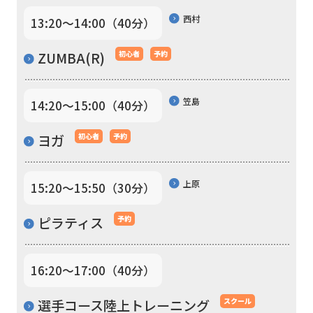
automatic
西村
13:20〜14:00（40分）
translation)
to
ZUMBA(R)
初心者
予約
return
to
笠島
14:20〜15:00（40分）
the
ヨガ
初心者
予約
top
page.
However,
上原
15:20〜15:50（30分）
if
ピラティス
予約
you
use
16:20〜17:00（40分）
an
automatic
選手コース陸上トレーニング
スクール