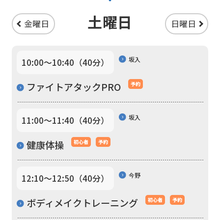
Central
土曜日
Sports
金曜日
日曜日
official
website
坂入
10:00〜10:40（40分）
is
automatically
ファイトアタックPRO
予約
translated
into
坂入
11:00〜11:40（40分）
English.
健康体操
初心者
予約
Click
the
link
今野
12:10〜12:50（40分）
below
ボディメイクトレーニング
初心者
予約
(start