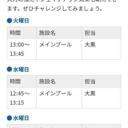
ます。ぜひチャレンジしてみましょう。
For
火
曜日
foreigners
時間
施設名
担当
13:00～
メインプール
大黒
Central
13:45
Sports
official
水
曜日
website
時間
施設名
担当
is
12:45～
メインプール
大黒
automatically
13:15
translated
into
水
曜日
English.