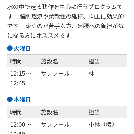
the
水の中で走る動作を中心に行うプログラムで
service.
す。 脂肪燃焼や柔軟性の維持、向上に効果的
です。 泳ぐのが苦手な方、足腰への負担が気
Automatic translation
になる方にオススメです。
火
曜日
時間
施設名
担当
12:15～
サブプール
林
12:45
木
曜日
時間
施設名
担当
12:00～
サブプール
小林（綾）
12:30