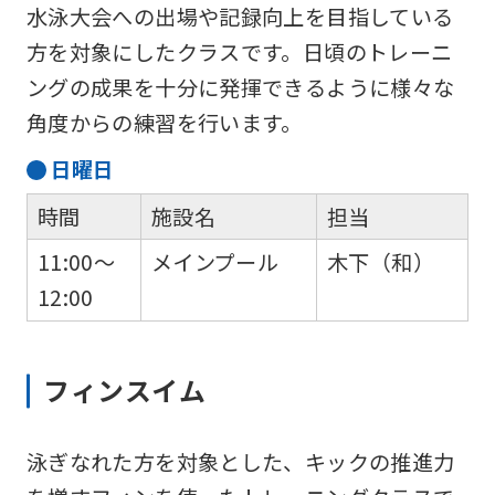
be
水泳大会への出場や記録向上を目指している
translated
方を対象にしたクラスです。日頃のトレーニ
mechanically,
ングの成果を十分に発揮できるように様々な
so
角度からの練習を行います。
it
日
曜日
may
時間
施設名
担当
not
be
11:00～
メインプール
木下（和）
an
12:00
accurate
translation.
フィンスイム
The
translation
泳ぎなれた方を対象とした、キックの推進力
may