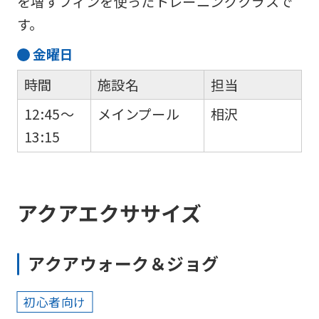
を増すフィンを使ったトレーニングクラスで
differ
す。
from
the
金
曜日
original
時間
施設名
担当
content.
12:45～
メインプール
相沢
We
13:15
ask
that
you
アクアエクササイズ
fully
understand
this
アクアウォーク＆ジョグ
before
using
初心者向け