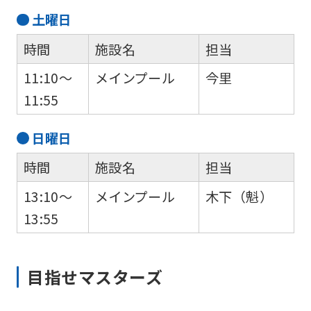
if
土
曜日
you
use
時間
施設名
担当
an
11:10～
メインプール
今里
automatic
11:55
translation
service,
日
曜日
the
時間
施設名
担当
Japanese
13:10～
メインプール
木下（魁）
version
13:55
of
this
website
目指せマスターズ
will