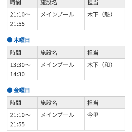
Click
時間
施設名
担当
the
21:10～
メインプール
木下（魁）
link
21:55
below
(start
木
曜日
automatic
時間
施設名
担当
translation)
13:30～
メインプール
木下（和）
to
14:30
return
to
金
曜日
the
時間
施設名
担当
top
21:10～
メインプール
今里
page.
21:55
However,