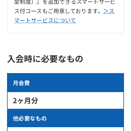
金制度）』を追加できるスマートサービ
translation.
ス付コースもご用意しております。
＞ス
The
マートサービスについて
translation
may
differ
from
入会時に必要なもの
the
original
月会費
content.
We
2ヶ月分
ask
that
他必要なもの
you
fully