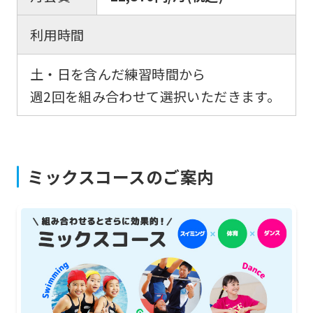
automatically
利用時間
translated
into
土・日を含んだ練習時間から
English.
週2回を組み合わせて選択いただきます。
Click
the
link
ミックスコースのご案内
below
(start
automatic
translation)
to
return
to