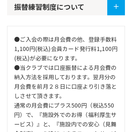
振替練習制度について
of
this
website
will
●ご入会の際は月会費の他、登録手数料
be
1,100円(税込)会員カード発行料1,100円
translated
(税込)が必要になります。
mechanically,
●当クラブでは口座振替による月会費の
so
納入方法を採用しております。翌月分の
it
月会費を前月２８日に口座より引き落と
may
しさせて頂きます。
not
通常の月会費にプラス500円（税込550
be
円）で、『施設外でのお得（福利厚生サ
an
ービス）』と、『施設内での安心（見舞
accurate