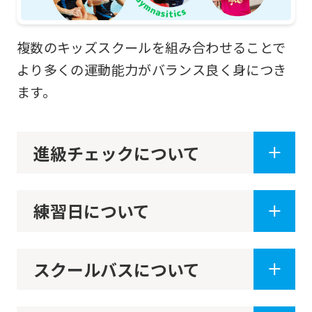
the
top
複数のキッズスクールを組み合わせることで
page.
より多くの運動能力がバランス良く身につき
However,
ます。
if
you
進級チェックについて
use
an
automatic
練習日について
translation
service,
the
スクールバスについて
Japanese
version