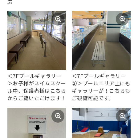
度
translation)
to
return
to
the
top
page.
However,
＜7Fプールギャラリー
＜7Fプールギャラリー
if
＞お子様がスイムスクー
②＞プールエリア上にも
ル中、保護者様はこちら
ギャラリーが！こちらも
you
からご覧いただけます！
ご観覧可能です。
use
an
automatic
translation