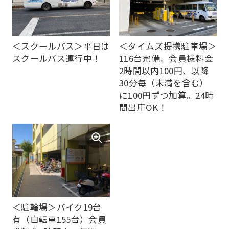
ask
that
you
＜スクールバス＞平日は
＜タイムズ提携駐車場＞
fully
スクールバス運行中！
116台完備。会員様料金
understand
2時間以内100円、以降
30分毎（未満を含む）
this
に100円ずつ加算。24時
before
間出庫OK！
using
the
service.
Automatic translation
＜駐輪場＞バイク19台
有（自転車155台）会員