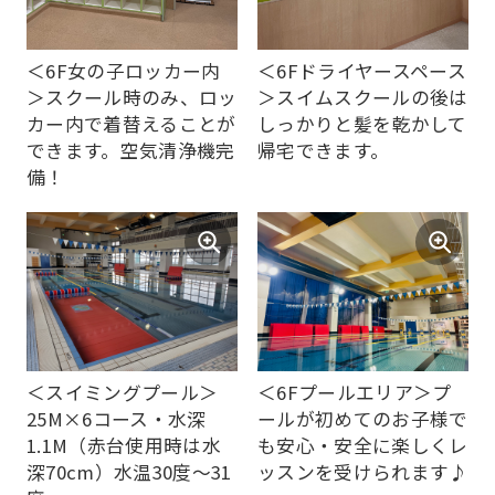
Sports
official
＜6F女の子ロッカー内
＜6Fドライヤースペース
website
＞スクール時のみ、ロッ
＞スイムスクールの後は
is
カー内で着替えることが
しっかりと髪を乾かして
automatically
できます。空気清浄機完
帰宅できます。
備！
translated
into
English.
Click
the
link
＜スイミングプール＞
＜6Fプールエリア＞プ
below
25M×6コース・水深
ールが初めてのお子様で
(start
1.1M（赤台使用時は水
も安心・安全に楽しくレ
automatic
深70cm）水温30度～31
ッスンを受けられます♪