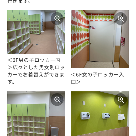
行きます。
＜6F男の子ロッカー内
＞広々とした男女別ロッ
＜6F女の子ロッカー入
カーでお着替えができま
口＞
す。
For
foreigners
Central