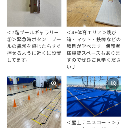
service,
the
Japanese
version
＜7階プールギャラリー
＜4F体育エリア＞跳び
of
③＞緊急時ボタン プー
箱・マット・鉄棒などの
ルの異常を感じたらすぐ
種目が学べます。保護者
this
押せるように近くに設置
様観覧スペースもありま
website
してます。
すのでぜひご見学くださ
will
い♪
be
translated
mechanically,
so
it
may
＜屋上テニスコート＞テ