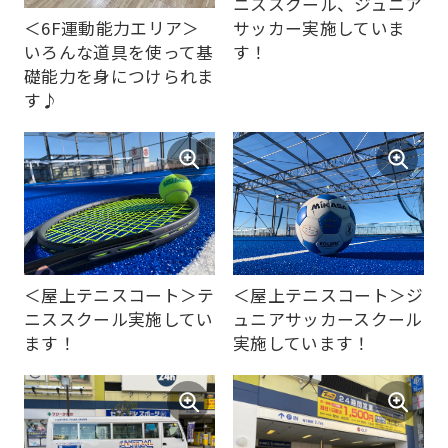
ニススクール、ジュニア
not
＜6F運動能力エリア＞
サッカー実施していま
be
いろんな道具を使って基
す！
an
礎能力を身につけられま
す♪
accurate
translation.
The
translation
may
differ
＜屋上テニスコート＞テ
＜屋上テニスコート＞ジ
from
ニススクール実施してい
ュニアサッカースクール
the
ます！
実施しています！
original
content.
We