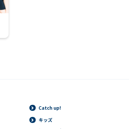
automatic translation) to return to
the top page.
However, if you use an automatic
translation service, the Japanese
version of this website will be
translated mechanically, so it may
not be an accurate translation.
The translation may differ from the
original content. We ask that you
fully understand this before using
the service.
Automatic translation start
Catch up!
キッズ