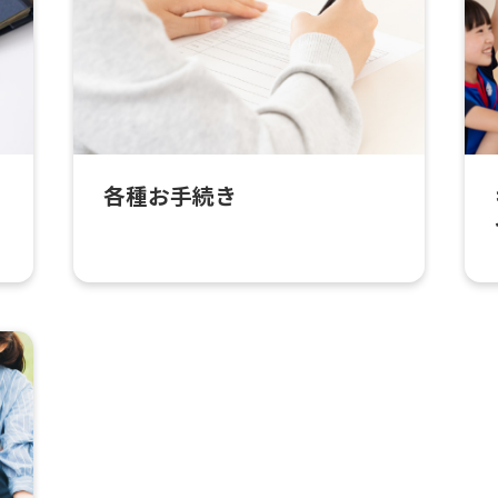
各種お手続き
For foreigners
Central Sports official website is
automatically translated into
English. Click the link below (start