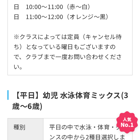
日 10:00〜11:00（赤～白）
日 11:00〜12:00（オレンジ～黒）
※クラスによっては定員（キャンセル待
ち）となっている曜日もございますの
For
で、クラブまで一度お問い合わせくださ
い。
foreigners
Central
【平日】幼児 水泳体育ミックス(3
Sports
歳〜6歳)
official
website
種別
平日の中で水泳・体育・ダ
is
ンスの中から2種目選択しま