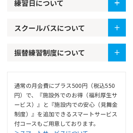
練習日について
of
this
website
スクールバスについて
will
be
translated
振替練習制度について
mechanically,
so
it
通常の月会費にプラス500円（税込550
may
円）で、『施設外でのお得（福利厚生サ
not
ービス）』と『施設内での安心（見舞金
be
制度）』を追加できるスマートサービス
an
付コースもご用意しております。
accurate
＞スマートサービスについて