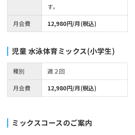
automatically
す。
translated
into
月会費
12,980円/月(税込)
English.
Click
児童 水泳体育ミックス(小学生)
the
link
below
種別
週２回
(start
月会費
12,980円/月(税込)
automatic
translation)
to
return
ミックスコースのご案内
to