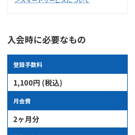
translation.
The
translation
may
入会時に必要なもの
differ
from
the
登録手数料
original
content.
1,100円 (税込)
We
ask
月会費
that
2ヶ月分
you
fully