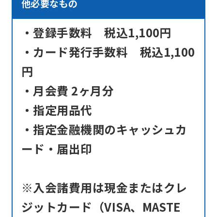
他必要なもの
understand
this
・登録手数料 税込1,100円
before
・カード発行手数料 税込1,100
using
the
円
service.
・月会費 2ヶ月分
・指定用品代
Automatic translation
・指定金融機関のキャッシュカ
ード・届出印
※入会諸費用は現金またはクレ
ジットカード（VISA、MASTE