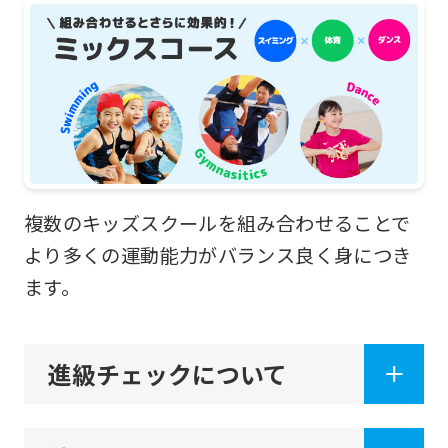
the
top
page.
However,
if
you
use
複数のキッズスクールを組み合わせることで
an
より多くの運動能力がバランス良く身につき
automatic
ます。
translation
service,
the
進級チェックについて
Japanese
version