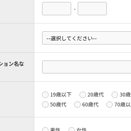
-
ション名な
19歳以下
20歳代
30
50歳代
60歳代
70歳
男性
女性