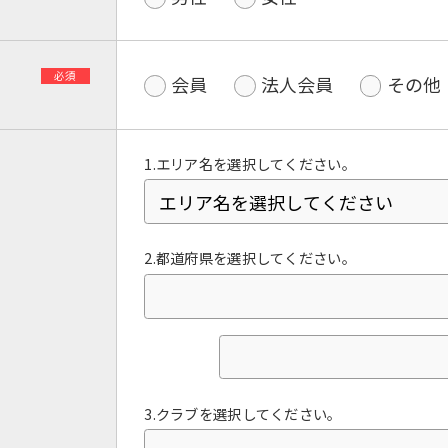
必須
会員
法人会員
その他
1.エリア名を選択してください。
2.都道府県を選択してください。
For foreigners
Central Sports official website is
automatically translated into
English. Click the link below (start
automatic translation) to return to
3.クラブを選択してください。
the top page.