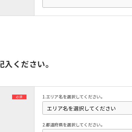
However, if you use an automatic
translation service, the Japanese
version of this website will be
translated mechanically, so it may
not be an accurate translation.
The translation may differ from the
original content. We ask that you
fully understand this before using
the service.
記入ください。
Automatic translation start
1.エリア名を選択してください。
必須
2.都道府県を選択してください。