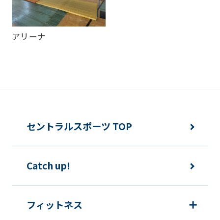
service,
the
アリーナ
Japanese
version
of
this
website
will
セントラルスポーツ TOP
be
translated
Catch up!
mechanically,
so
it
フィットネス
may