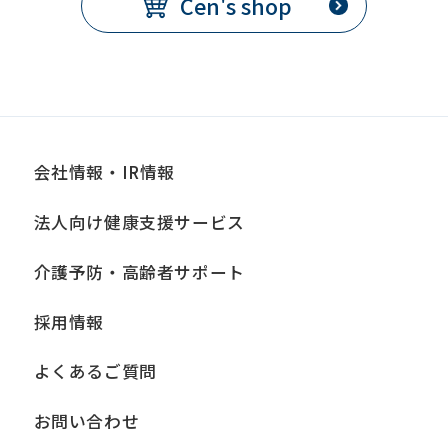
Cen's shop
ask
that
you
fully
understand
会社情報・IR情報
this
before
法人向け健康支援サービス
using
介護予防・高齢者サポート
the
service.
採用情報
よくあるご質問
Automatic translation
お問い合わせ