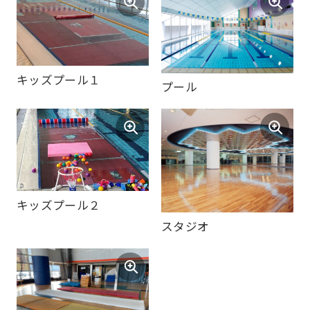
translation)
to
return
キッズプール１
to
プール
the
top
page.
However,
if
キッズプール２
you
スタジオ
use
an
automatic
translation