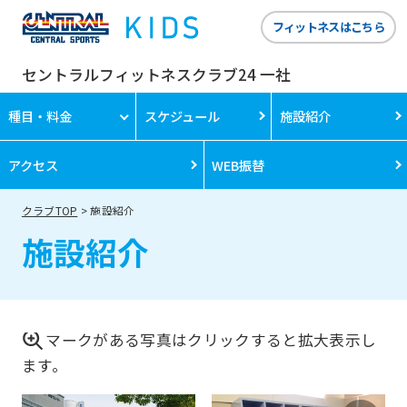
フィットネスはこちら
セントラルフィットネスクラブ24 一社
種目・料金
スケジュール
施設紹介
アクセス
WEB振替
クラブTOP
施設紹介
施設紹介
For
foreigners
マークがある写真はクリックすると拡大表示し
ます。
Central