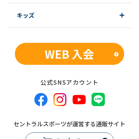
not
キッズ
be
an
accurate
translation.
WEB 入会
The
translation
may
公式SNSアカウント
differ
from
the
original
セントラルスポーツが運営する通販サイト
content.
We