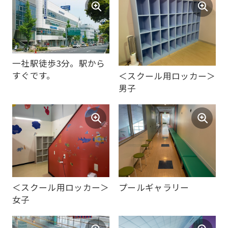
Sports
official
website
is
一社駅徒歩3分。駅から
automatically
すぐです。
＜スクール用ロッカー＞
男子
translated
into
English.
Click
the
link
＜スクール用ロッカー＞
プールギャラリー
below
女子
(start
automatic