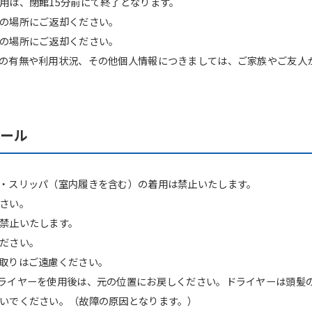
用は、閉館15分前にて終了となります。
However, if you use an automatic
translation service, the Japanese
の場所にご返却ください。
version of this website will be
の場所にご返却ください。
translated mechanically, so it may
の有無や利用状況、その他個人情報につきましては、ご家族やご友人
not be an accurate translation.
The translation may differ from the
original content. We ask that you
fully understand this before using
the service.
ルール
Automatic translation start
・スリッパ（室内履きを含む）の着用は禁止いたします。
さい。
禁止いたします。
ださい。
取りはご遠慮ください。
ライヤーを使用後は、元の位置にお戻しください。ドライヤーは頭髪
いでください。（故障の原因となります。）