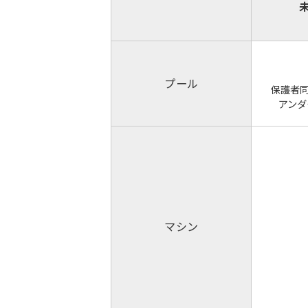
プール
保護者同
アンダ
マシン