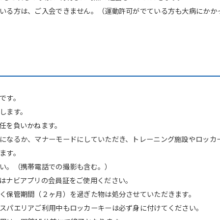
いる方は、ご入会できません。（運動許可がでている方も大病にかか
ル
です。
します。
任を負いかねます。
For foreigners
になるか、マナーモードにしていただき、トレーニング施設やロッカ
ます。
い。（携帯電話での撮影も含む。）
Central Sports official website is
はナビアプリの会員証をご使用ください。
automatically translated into
English. Click the link below (start
く保管期間（２ヶ月）を過ぎた物は処分させていただきます。
automatic translation) to return to
スパエリアご利用中もロッカーキーは必ず身に付けてください。
the top page.