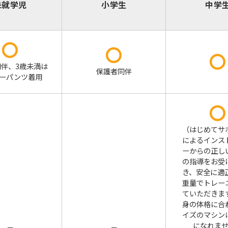
未就学児
小学生
中学
伴、3歳未満は
保護者同伴
ーパンツ着用
（はじめてサ
によるインス
ーからの正し
の指導をお受
き、安全に適
重量でトレー
ていただきま
身の体格に合
イズのマシン
になれま
－
－