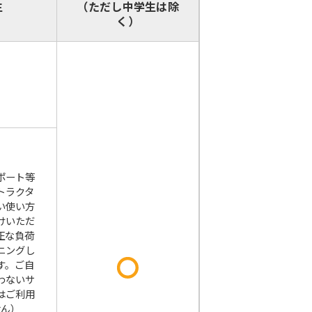
生
（ただし中学生は除
く）
ポート等
トラクタ
い使い方
けいただ
正な負荷
ニングし
す。ご自
わないサ
はご利用
せん）