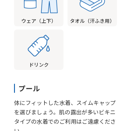
version
of
ウェア（上下）
タオル（汗ふき用）
this
website
will
be
translated
ドリンク
mechanically,
so
プール
it
may
体にフィットした水着、スイムキャップ
not
を選びましょう。肌の露出が多いビキニ
be
タイプの水着でのご利用はご遠慮くださ
an
い。