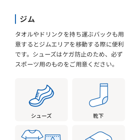
to
the
ジム
top
タオルやドリンクを持ち運ぶバックも用
page.
意するとジムエリアを移動する際に便利
However,
です。シューズはケガ防止のため、必ず
if
スポーツ用のものをご用意ください。
you
use
an
automatic
translation
シューズ
靴下
service,
the
Japanese