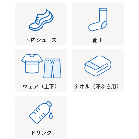
is
automatically
translated
into
室内シューズ
靴下
English.
Click
the
link
below
ウェア（上下）
タオル（汗ふき用）
(start
automatic
translation)
to
ドリンク
return