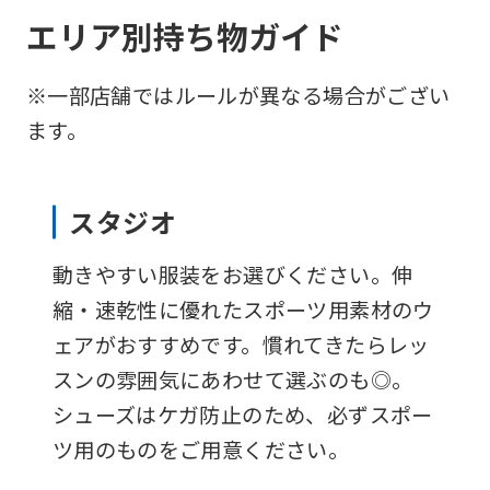
エリア別持ち物ガイド
※一部店舗ではルールが異なる場合がござい
ます。
スタジオ
For
動きやすい服装をお選びください。伸
foreigners
縮・速乾性に優れたスポーツ用素材のウ
ェアがおすすめです。慣れてきたらレッ
Central
スンの雰囲気にあわせて選ぶのも◎。
Sports
シューズはケガ防止のため、必ずスポー
official
ツ用のものをご用意ください。
website