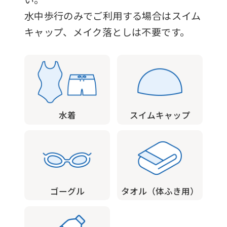
accurate
水中歩行のみでご利用する場合はスイム
translation.
キャップ、メイク落としは不要です。
The
translation
may
differ
from
水着
スイムキャップ
the
original
content.
We
ask
ゴーグル
タオル（体ふき用）
that
you