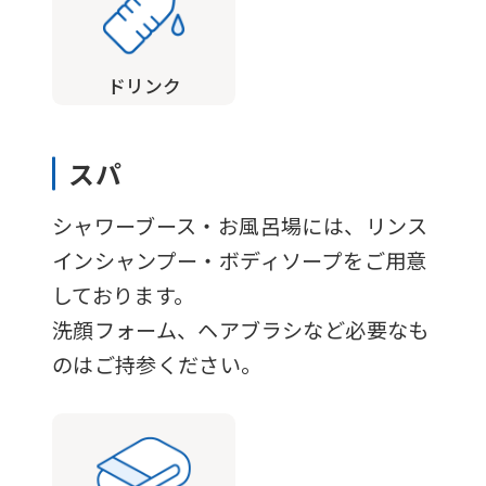
fully
understand
ドリンク
this
before
using
スパ
the
シャワーブース・お風呂場には、リンス
service.
インシャンプー・ボディソープをご用意
しております。
Automatic translation
洗顔フォーム、ヘアブラシなど必要なも
のはご持参ください。