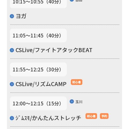
10:15〜10:55（40分）
Central
Sports
ヨガ
official
website
11:05〜11:45（40分）
is
CSLive/ファイトアタックBEAT
automatically
translated
into
11:55〜12:25（30分）
English.
CSLive/リズムCAMP
初心者
Click
the
玉川
12:00〜12:15（15分）
link
below
ｼﾞﾑｽﾓ/かんたんストレッチ
初心者
予約
(start