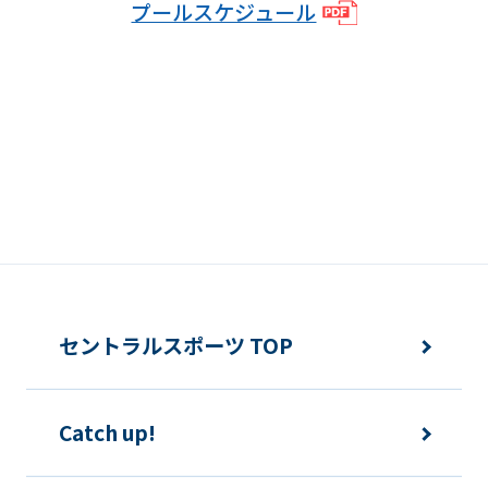
プールスケジュール
We
ask
that
you
fully
understand
this
before
using
the
セントラルスポーツ TOP
service.
Catch up!
Automatic translation