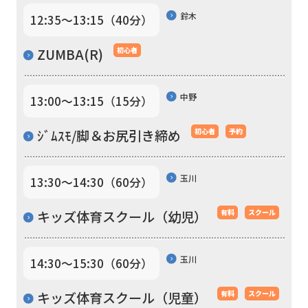
automatic
鈴木
12:35〜13:15（40分）
translation)
ZUMBA(R)
初心者
to
return
中野
to
13:00〜13:15（15分）
the
ｼﾞﾑｽﾓ/脚＆お尻引き締め
初心者
予約
top
page.
玉川
13:30〜14:30（60分）
However,
if
キッズ体育スクール（幼児）
有料
スクール
you
use
玉川
14:30〜15:30（60分）
an
キッズ体育スクール（児童）
有料
スクール
automatic