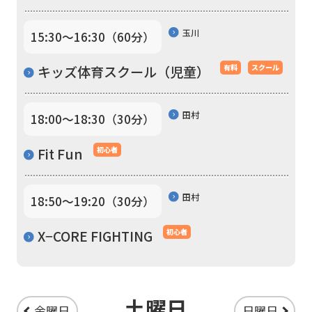
translation
service,
玉川
15:30〜16:30（60分）
the
キッズ体育スクール（児童）
有料
スクール
Japanese
version
田村
18:00〜18:30（30分）
of
this
Fit Fun
初心者
website
will
田村
18:50〜19:20（30分）
be
translated
X−CORE FIGHTING
初心者
mechanically,
so
土曜日
it
金曜日
日曜日