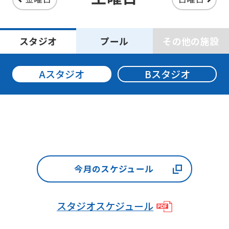
may
not
スタジオ
プール
その他の施設
be
an
Aスタジオ
Bスタジオ
accurate
translation.
The
translation
may
differ
今月のスケジュール
from
the
original
スタジオスケジュール
content.