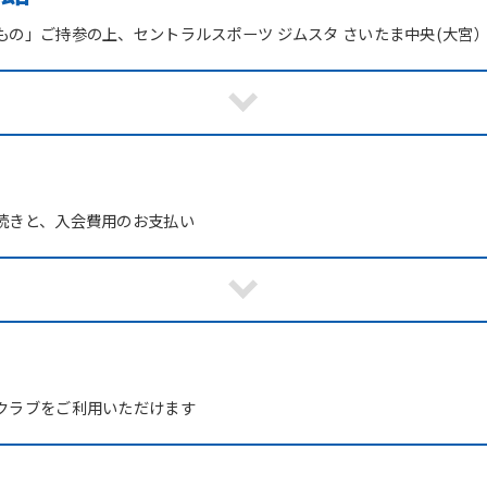
もの」ご持参の上、セントラルスポーツ ジムスタ さいたま中央(大宮
続きと、入会費用のお支払い
！
For foreigners
クラブをご利用いただけます
Central Sports official website is
automatically translated into