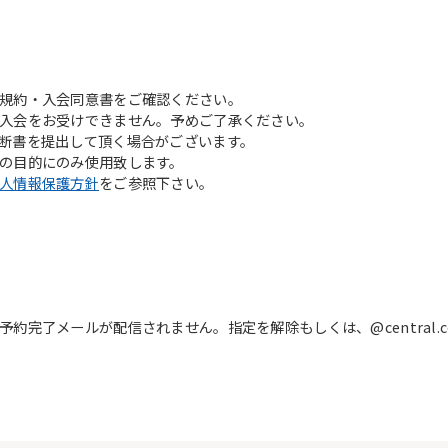
English. Click the link below (start
automatic translation) to return to
the top page.
However, if you use an automatic
translation service, the Japanese
規約・入会同意書をご確認ください。
version of this website will be
入会をお受けできません。予めご了承ください。
translated mechanically, so it may
断書を提出して頂く場合がございます。
not be an accurate translation.
の目的にのみ使用致します。
The translation may differ from the
人情報保護方針
をご参照下さい。
original content. We ask that you
fully understand this before using
the service.
Automatic translation start
完了メールが配信されません。指定を解除もしくは、@central.c