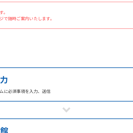
す。
ジで随時ご案内いたします。
力
ームに必須事項を入力、送信
来館