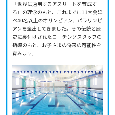
「世界に通用するアスリートを育成す
For
る」の理念のもと、これまでに11大会延
foreigners
べ40名以上のオリンピアン、パラリンピ
アンを輩出してきました。その伝統と歴
Central
史に裏付けされたコーチングスタッフの
Sports
指導のもと、お子さまの将来の可能性を
official
育みます。
website
is
automatically
translated
into
English.
Click