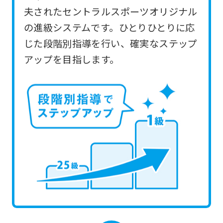
you
夫されたセントラルスポーツオリジナル
use
の進級システムです。ひとりひとりに応
an
じた段階別指導を行い、確実なステップ
automatic
アップを目指します。
translation
service,
the
Japanese
version
of
this
website
will
be