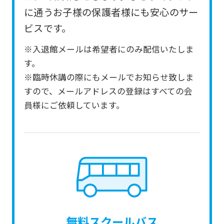
from
に通うお子様の保護者様にも安心のサー
the
ビスです。
original
※入退館メールは希望者にのみ配信いたしま
content.
す。
We
※臨時休講の際にもメールでお知らせ致しま
ask
すので、メールアドレスの登録はすべての会
that
員様にご依頼しています。
you
fully
understand
this
before
using
the
無料スクールバス