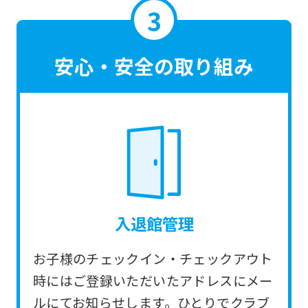
translated
mechanically,
so
安心・安全の取り組み
it
may
not
be
an
accurate
translation.
入退館管理
The
translation
お子様のチェックイン・チェックアウト
may
時にはご登録いただいたアドレスにメー
differ
ルにてお知らせします。ひとりでクラブ