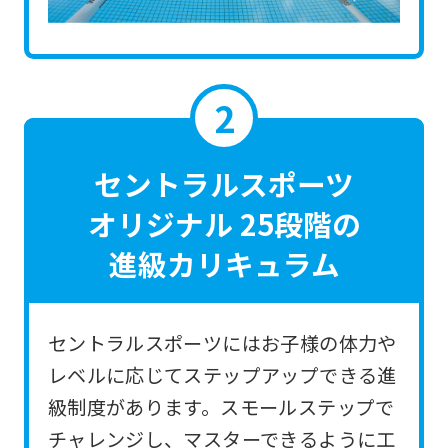
the
link
below
(start
automatic
translation)
セントラルスポーツ
to
オリジナル 25段階の
return
進級カリキュラム
to
the
top
セントラルスポーツにはお子様の体力や
page.
レベルに応じてステップアップできる進
However,
級制度があります。スモールステップで
if
チャレンジし、マスターできるように工