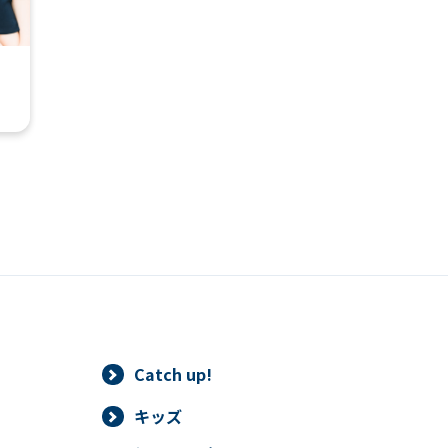
automatic translation) to return to
the top page.
However, if you use an automatic
translation service, the Japanese
version of this website will be
translated mechanically, so it may
not be an accurate translation.
The translation may differ from the
original content. We ask that you
fully understand this before using
the service.
Automatic translation start
Catch up!
キッズ