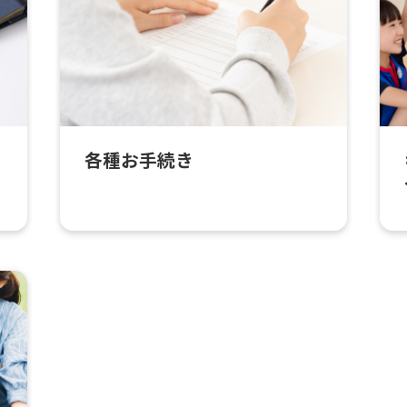
各種お手続き
For foreigners
Central Sports official website is
automatically translated into
English. Click the link below (start