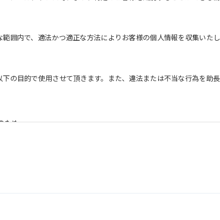
な範囲内で、適法かつ適正な方法によりお客様の個人情報を収集いたし
以下の目的で使用させて頂きます。また、違法または不当な行為を助
のため
を含む）等、新商品・サービスの立案・開発・実施のため
を含む当社情報のご提供のため
め
うえでの統計的なデータの作成、活用、公表のため
情報は、適切かつ慎重に管理し、漏洩、改ざん、紛失等がないよう適
ついては、本プライバシーポリシー末尾に記載の「問い合わせ窓口」