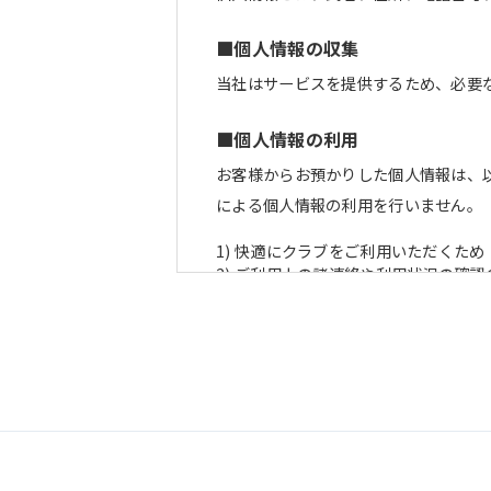
■個人情報の収集
当社はサービスを提供するため、必要
■個人情報の利用
お客様からお預かりした個人情報は、
による個人情報の利用を行いません。
1) 快適にクラブをご利用いただくため
2) ご利用上の諸連絡や利用状況の確認
3) 運動プログラム（カウンセリング
4) 新商品・サービスやイベント情報
5) 顧客動向分析、アンケート調査のた
6) 個人を特定できないよう加工した
■個人情報の管理
当社は、お客様からお預かりした個人
管理のために講じている措置の内容に