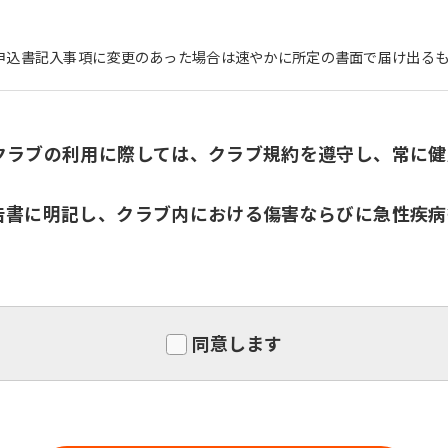
申込書記入事項に変更のあった場合は速やかに所定の書面で届け出る
For foreigners
クラブの利用に際しては、クラブ規約を遵守し、常に健
Central Sports official website is
告書に明記し、クラブ内における傷害ならびに急性疾病
automatically translated into
English. Click the link below (start
automatic translation) to return to
the top page.
However, if you use an automatic
translation service, the Japanese
同意します
version of this website will be
translated mechanically, so it may
not be an accurate translation.
The translation may differ from the
original content. We ask that you