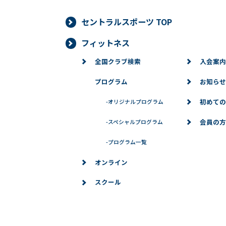
セントラルスポーツ TOP
■個人情報の開示
当社は、お客様からお預かりした個人
フィットネス
より当社がお客様の同意を得ずに開示
全国クラブ検索
入会案内
必要な範囲内において開示する場合、
プログラム
お知らせ
ありません。また、お客様からお預か
対応いたします。
初めての
-
オリジナルプログラム
■個人情報の訂正、変更、削除、
会員の方
-
スペシャルプログラム
当社は、お客様からお預かりした個人
-
プログラム一覧
場合は、お客様の意思を尊重し、合理
オンライン
※問い合わせ窓口
スクール
個人情報に関するお問い合わせは、下
→お問い合わせ