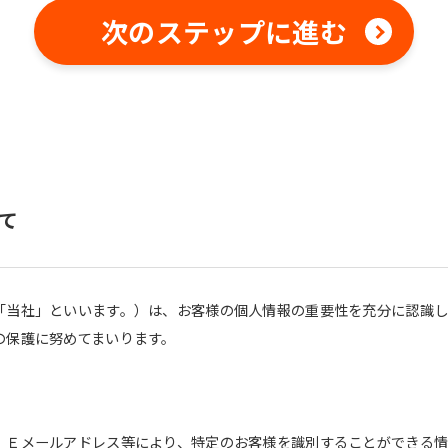
fully understand this before using
the service.
次のステップに進む
Automatic translation start
て
「当社」といいます。）は、お客様の個人情報の重要性を充分に認識
の保護に努めてまいります。
、Ｅメールアドレス等により、特定のお客様を識別することができる情