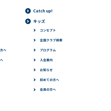
Catch up!
情報は、正当な理由がある場合を除き、ご本人の同意なく第三者に提
キッズ
することができる場合、あらかじめ当社との間で秘密保持契約を締結
コンセプト
法令に基づき当社が開示を求められた場合、司法または行政機関から
全国クラブ検索
りした個人情報の確認（第三者提供記録の開示を含みます。）をご本
方へ
プログラム
利用停止等
へ
入会案内
情報に対して、ご本人より情報の訂正、変更、削除、利用停止、第三
お知らせ
的な範囲で必要な対応をいたします。
初めての方へ
会員の方へ
記のフォームからお願いいたします。