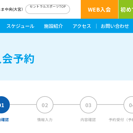
セントラルスポーツTOP
WEB入会
初め
たま中央(大宮）
スケジュール
施設紹介
アクセス
お問い合わせ
入会予約
約確認
情報入力
内容確認
予約受付
（予