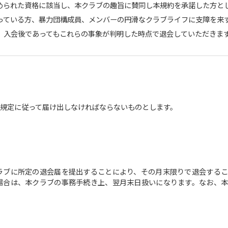
められた資格に該当し、本クラブの趣旨に賛同し本規約を承諾した方と
っている方、暴力団構成員、メンバーの円滑なクラブライフに支障を来
、入会後であってもこれらの事象が判明した時点で退会していただきま
規定に従って届け出しなければならないものとします。
ラブに所定の退会届を提出することにより、その月末限りで退会するこ
場合は、本クラブの事務手続き上、翌月末日扱いになります。なお、