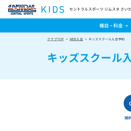
セントラルスポーツ ジムスタ さい
種目・料金
クラブTOP
WEB入会
キッズスクール入会予約
キッズスクール
規