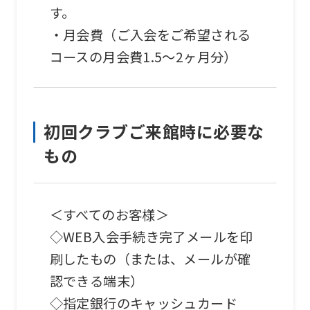
す。
automatic
・月会費（ご入会をご希望される
translation)
コースの月会費1.5～2ヶ月分）
to
return
to
the
初回クラブご来館時に必要な
top
もの
page.
However,
＜すべてのお客様＞
if
◇WEB入会手続き完了メールを印
you
刷したもの（または、メールが確
use
認できる端末）
an
◇指定銀行のキャッシュカード
automatic