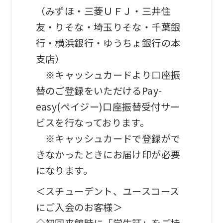
（みずほ・三菱ＵＦＪ・三井住
translation
友・りそな・埼玉りそな・千葉銀
service,
行・横浜銀行・ゆうちょ銀行の本
the
支店）
Japanese
※キャッシュカードより口座振
version
替のご登録をいただけるPay-
of
easy(ペイジー)口座振替受付サー
this
ビスを行なっております。
website
※キャッシュカードで登録がで
will
きなかったときにお届け印が必要
be
になります。
translated
mechanically,
＜スチューデント、ユースコース
so
にご入会のお客様＞
it