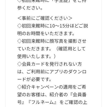
◇初回来館時に「学生証」をご持
may
参ください。
not
＜事前にご確認ください＞
be
◇初回来館時に10～15分ほどご説
an
明のお時間をいただきます。
accurate
◇初回来館時に顔写真を撮影させ
translation.
ていただきます。（確認用として
The
使用いたします。）
translation
◇会員カードを発行されない方
may
は、ご利用前にアプリのダウンロ
differ
ードが必要です。
from
◇紹介キャンペーンの適用をご希
the
望のお客様は、紹介者の『会員番
original
号』『フルネーム』 をご確認の上
content.