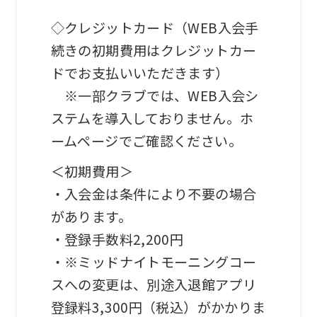
Central
◇クレジットカード（WEB入会手
Sports
続きの初期費用はクレジットカー
official
ドでお支払いいただきます）
website
※一部クラブでは、WEB入会シ
is
ステムを導入しておりません。ホ
automatically
ームページでご確認ください。
translated
＜初期費用＞
into
・入会金は条件により不要の場合
English.
があります。
Click
・登録手数料2,200円
the
・※ミッドナイトモーニングコー
link
スへの変更は、別途入退館アプリ
below
登録料3,300円（税込）がかかりま
(start