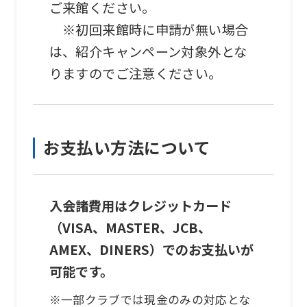
ご来館ください。
We
※初回来館時に申請が無い場合
ask
は、紹介キャンペーン対象外とな
that
りますのでご注意ください。
you
fully
understand
お支払い方法について
this
before
using
入会諸費用はクレジットカード
the
（VISA、MASTER、JCB、
service.
AMEX、DINERS）でのお支払いが
可能です。
Automatic translation
※一部クラブでは現金のみの対応とな