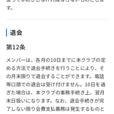
return
す。
to
the
top
退会
page.
第12条
However,
if
メンバーは、各月の10日までに本クラブの定
you
める方法で退会手続きを行うことにより、そ
use
の月末限りで退会することができます。電話
an
等口頭での退会は受け付けません。10日を過
automatic
ぎた場合は、本クラブの事務手続き上、翌月
translation
末日扱いになります。なお、退会手続きが完
service,
了しない限り会費支払義務は発生するものと
the