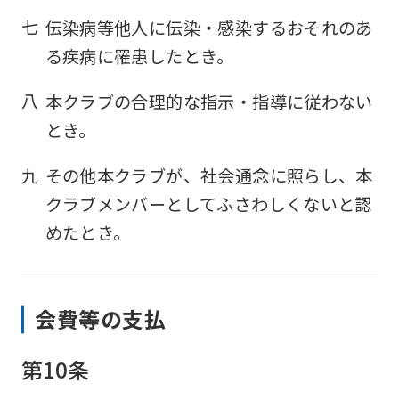
七
伝染病等他人に伝染・感染するおそれのあ
る疾病に罹患したとき。
八
本クラブの合理的な指示・指導に従わない
とき。
九
その他本クラブが、社会通念に照らし、本
クラブメンバーとしてふさわしくないと認
For
めたとき。
foreigners
会費等の支払
Central
Sports
第10条
official