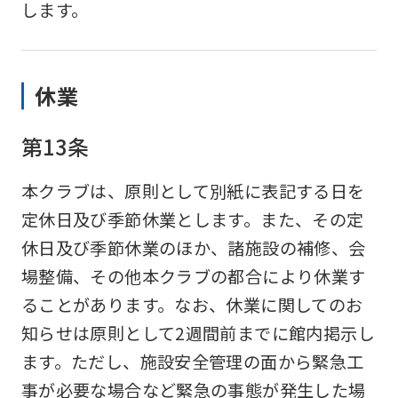
します。
Japanese
version
of
休業
this
website
第13条
will
be
本クラブは、原則として別紙に表記する日を
translated
定休日及び季節休業とします。また、その定
mechanically,
休日及び季節休業のほか、諸施設の補修、会
so
場整備、その他本クラブの都合により休業す
it
ることがあります。なお、休業に関してのお
may
知らせは原則として2週間前までに館内掲示し
not
ます。ただし、施設安全管理の面から緊急工
be
事が必要な場合など緊急の事態が発生した場