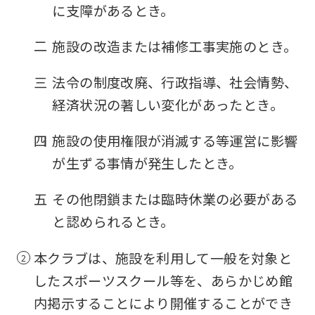
に支障があるとき。
you
fully
二
施設の改造または補修工事実施のとき。
understand
三
法令の制度改廃、行政指導、社会情勢、
this
経済状況の著しい変化があったとき。
before
using
四
施設の使用権限が消滅する等運営に影響
the
が生ずる事情が発生したとき。
service.
五
その他閉鎖または臨時休業の必要がある
Automatic translation
と認められるとき。
本クラブは、施設を利用して一般を対象と
したスポーツスクール等を、あらかじめ館
内掲示することにより開催することができ