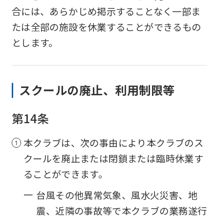
an
合には、あらかじめ掲示することなく一部ま
accurate
たは全部の施設を休業することができるもの
translation.
とします。
The
translation
スクールの廃止、利用制限等
may
differ
第14条
from
the
本クラブは、次の事由により本クラブのス
original
クールを廃止または閉鎖または臨時休業す
content.
ることができます。
We
一
台風その他異常気象、風水火災害、地
ask
震、近隣の事故等で本クラブの業務遂行
that