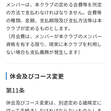
メンバーは、本クラブの定める会費等を所定
website
の方法で支払わなければなりません。会費等
is
の種類、金額、支払期限及び支払方法等は本
automatically
クラブが定めるものとします。
translated
（月会費は、メンバーが本クラブのメンバー
into
資格を有する限り、現実に本クラブを利用し
English.
ない場合も支払義務が発生します）
Click
the
link
休会及びコース変更
below
(start
第11条
automatic
translation)
休会及びコース変更は、別途定める諸規定に
to
従って手続きしなければならないものとしま