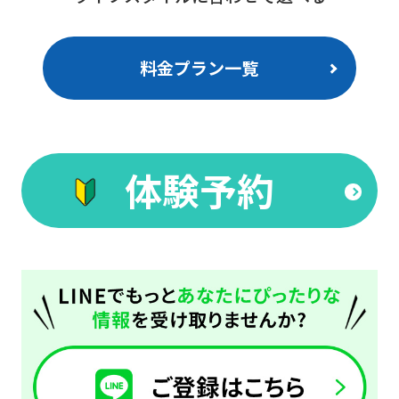
料金プラン一覧
For
foreigners
体験予約
Central
Sports
official
website
is
automatically
translated
into