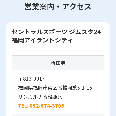
営業案内・アクセス
However,
if
you
セントラルスポーツ ジムスタ24
use
福岡アイランドシティ
an
automatic
translation
所在地
service,
the
〒813-0017
Japanese
福岡県福岡市東区香椎照葉5-1-15
version
サンカルナ香椎照葉
of
TEL:
092-674-3705
this
website