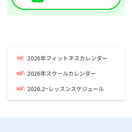
English.
Click
the
link
below
(start
2026年フィットネスカレンダー
automatic
translation)
2026年スクールカレンダー
to
2026.2~レッスンスケジュール
return
to
the
top
page.