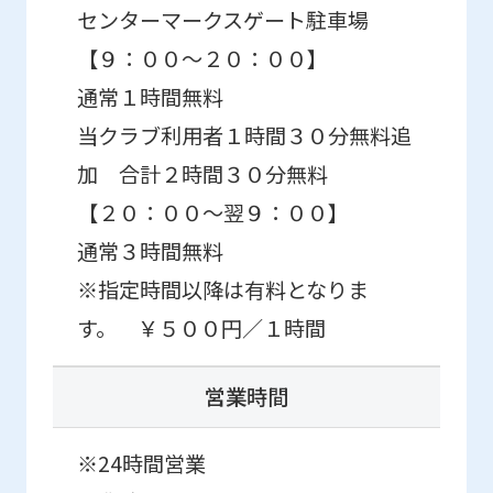
センターマークスゲート駐車場
may
【９：００～２０：００】
differ
from
通常１時間無料
the
当クラブ利用者１時間３０分無料追
original
加 合計２時間３０分無料
content.
【２０：００～翌９：００】
We
通常３時間無料
ask
※指定時間以降は有料となりま
that
す。 ￥５００円／１時間
you
fully
営業時間
understand
this
※24時間営業
before