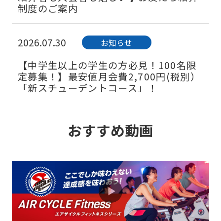
制度のご案内
2026.07.30
お知らせ
【中学生以上の学生の方必見！100名限
定募集！】最安値月会費2,700円(税別）
「新スチューデントコース」！
2026.07.30
お知らせ
おすすめ動画
寝てるだけなのに整う「もみほぐし＆ス
トレッチ」誕生！
2026.07.30
お知らせ
大人気バイクプログラムAIR CYCLE