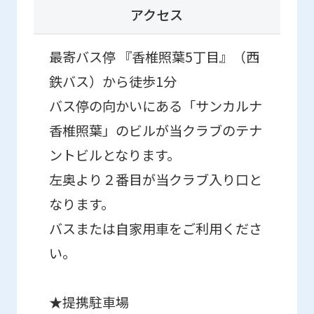
アクセス
will
be
最寄バス停 『香椎照葉5丁目』（西
translated
鉄バス）から徒歩1分
mechanically,
バス停の向かいにある「サンカルナ
so
it
香椎照葉」のビルが当クラブのテナ
may
ントビルとなります。
not
左奥より２番目が当クラブ入り口と
be
なります。
an
バスまたは自家用車をご利用くださ
accurate
い。
translation.
The
★提携駐車場
translation