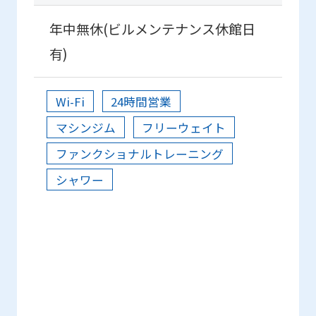
fully
understand
年中無休(ビルメンテナンス休館日
this
有)
before
using
Wi-Fi
24時間営業
the
マシンジム
フリーウェイト
service.
ファンクショナルトレーニング
シャワー
Automatic translation