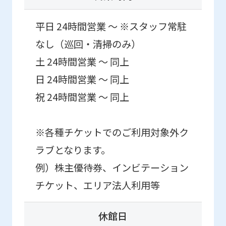
accurate
translation.
平日 24時間営業 ～ ※スタッフ常駐
The
なし（巡回・清掃のみ）
translation
土 24時間営業 ～ 同上
may
日 24時間営業 ～ 同上
differ
祝 24時間営業 ～ 同上
from
the
※各種チケットでのご利用対象外ク
original
content.
ラブとなります。
We
例）株主優待券、インビテーション
ask
チケット、エリア法人利用等
that
you
休館日