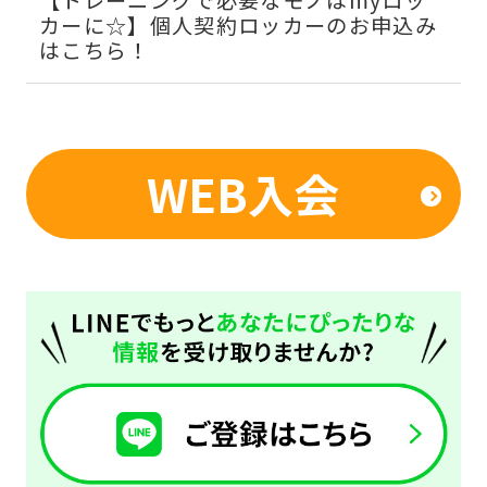
カーに☆】個人契約ロッカーのお申込み
24時間ジムってどんなところ？よくある
はこちら！
ご質問はこちら！
WEB入会
For
foreigners
Central
Sports
official
website