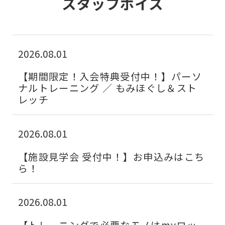
スタッフボイス
2026.08.01
お知らせ
【法人・ビジター会員様も受講可能！】
パーソナルトレーニングのお申込みはこ
ちらから
2026.08.01
【期間限定！入会特典受付中！】パーソ
2026.08.01
ナルトレーニング ／ もみほぐし＆スト
お知らせ
レッチ
16歳からご入会可能です！
2026.08.01
2026.08.01
お知らせ
【施設見学会 受付中！】お申込みはこち
当クラブ会員はセントラルウェルネスク
ら！
ラブ24大森店&ジム24中延店も利用可能
2026.08.01
2026.08.01
お知らせ
【トレーニングで必要なモノはmyロッ