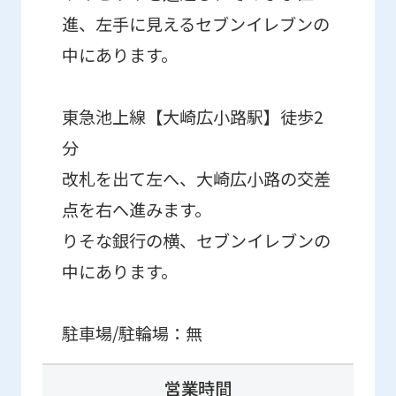
version
進、左手に見えるセブンイレブンの
of
中にあります。
this
website
東急池上線【大崎広小路駅】徒歩2
will
be
分
translated
改札を出て左へ、大崎広小路の交差
mechanically,
点を右へ進みます。
so
りそな銀行の横、セブンイレブンの
it
中にあります。
may
not
駐車場/駐輪場：無
be
an
営業時間