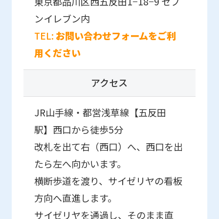
東京都品川区西五反田1−18−9
セブ
to
ンイレブン内
the
top
TEL:
お問い合わせフォームをご利
page.
用ください
However,
if
アクセス
you
JR山手線・都営浅草線【五反田
use
an
駅】西口から徒歩5分
automatic
改札を出て右（西口）へ、西口を出
translation
たら左へ向かいます。
service,
横断歩道を渡り、サイゼリヤの看板
the
方向へ直進します。
Japanese
サイゼリヤを通過し、そのまま直