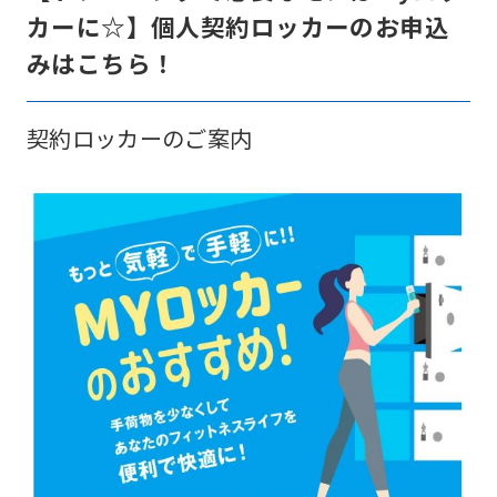
カーに☆】個人契約ロッカーのお申込
みはこちら！
契約ロッカーのご案内
For
foreigners
Central
Sports
official
website