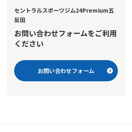
version
セントラルスポーツジム24Premium五
of
反田
this
website
お問い合わせフォームをご利用
will
ください
be
translated
mechanically,
お問い合わせフォーム
so
it
may
not
be
an