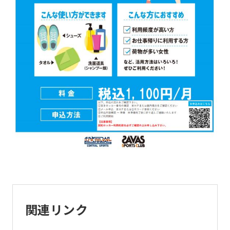
is
automatically
translated
into
English.
Click
the
link
below
(start
automatic
translation)
to
関連リンク
return