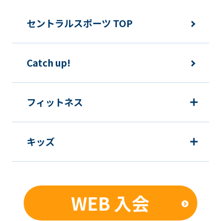
accurate
translation.
セントラルスポーツ TOP
The
translation
Catch up!
may
differ
from
フィットネス
the
original
キッズ
content.
We
ask
that
WEB 入会
you