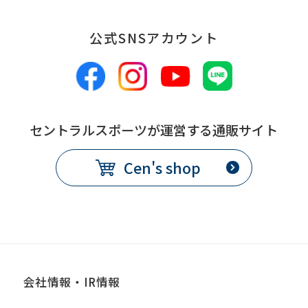
fully
understand
公式SNSアカウント
this
before
using
the
セントラルスポーツが運営する通販サイト
service.
Cen's shop
Automatic translation
会社情報・IR情報