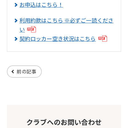
to
お申込はこちら！
the
利用約款はこちら ※必ずご一読くださ
top
い
page.
契約ロッカー空き状況はこちら
However,
if
you
use
前の記事
an
automatic
translation
service,
the
クラブへのお問い合わせ
Japanese