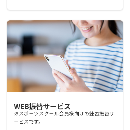
may
not
be
an
accurate
translation.
The
translation
may
differ
from
WEB振替サービス
the
※スポーツスクール会員様向けの練習振替サ
original
ービスです。
content.