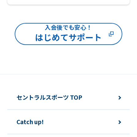
We
ask
that
入会後でも安心！
you
はじめてサポート
fully
understand
this
before
using
the
セントラルスポーツ TOP
service.
Catch up!
Automatic translation