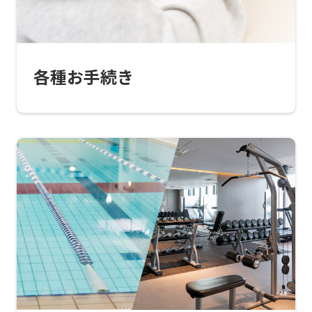
automatic
translation)
to
各種お手続き
return
to
the
top
page.
However,
if
you
use
an
automatic