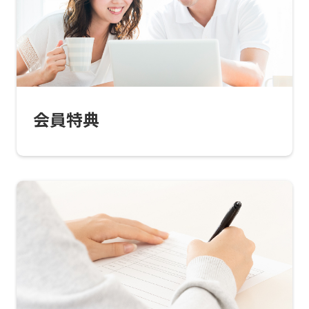
Central
Sports
official
website
is
会員特典
automatically
translated
into
English.
Click
the
link
below
(start