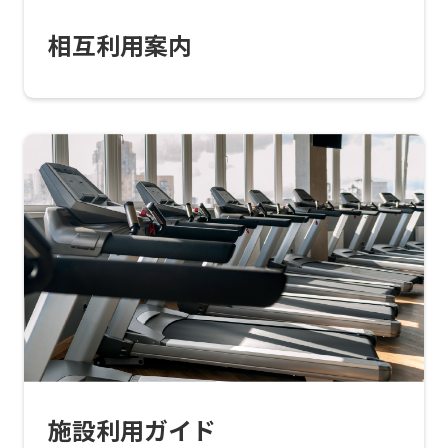
translation
相互利用案内
service,
the
Japanese
version
of
this
website
will
be
translated
mechanically,
so
施設利用ガイド
it