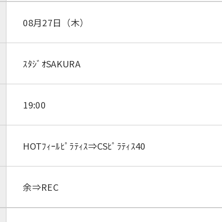
08月27日（木）
ｽﾀｼﾞｵSAKURA
19:00
HOTﾌｨｰﾙﾋﾟﾗﾃｨｽ⇒CSﾋﾟﾗﾃｨｽ40
余⇒REC