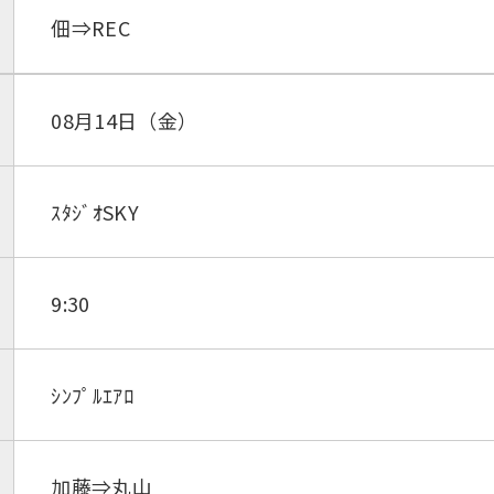
佃⇒REC
08月14日（金）
ｽﾀｼﾞｵSKY
9:30
ｼﾝﾌﾟﾙｴｱﾛ
加藤⇒丸山