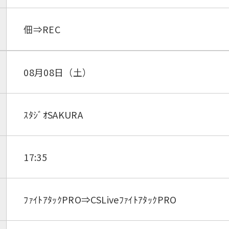
佃⇒REC
08月08日（土）
ｽﾀｼﾞｵSAKURA
17:35
ﾌｧｲﾄｱﾀｯｸPRO⇒CSLiveﾌｧｲﾄｱﾀｯｸPRO