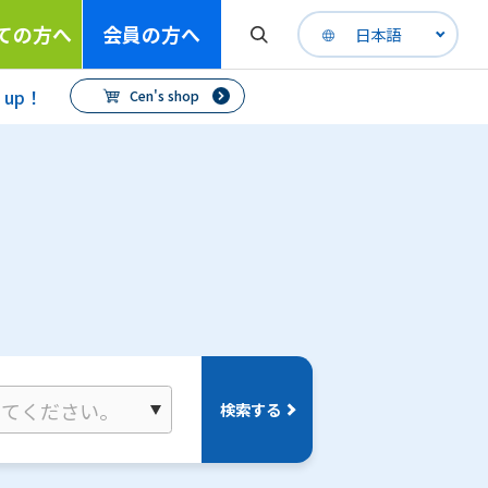
ての方へ
会員の方へ
日本語
h up！
Cen's shop
検索する