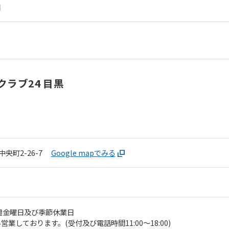
日
the top page.
However, if you use an automatic
translation service, the Japanese
version of this website will be
translated mechanically, so it may
not be an accurate translation.
The translation may differ from the
ラブ24 目黒
original content. We ask that you
fully understand this before using
the service.
Automatic translation start
央町2-26-7
Google mapでみる
週金曜日及び季節休業日
業しております。(受付及び電話時間11:00〜18:00)