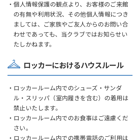
・個人情報保護の観点より、お客様のご来館
の有無や利用状況、その他個人情報につき
ましては、ご家族やご友人からのお問い合
わせであっても、当クラブではお知らせい
たしかねます。
For
foreigners
ロッカーにおけるハウスルール
Central
・ロッカールーム内でのシューズ・サンダ
Sports
ル・スリッパ（室内履きを含む）の着用は
official
禁止いたします。
website
・ロッカールーム内でのお食事はご遠慮くだ
is
さい。
automatically
・ロッカールーム内での携帯電話のご利用は