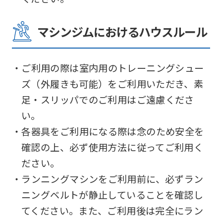
The
translation
マシンジムにおけるハウスルール
may
differ
from
・ご利用の際は室内用のトレーニングシュー
the
ズ（外履きも可能）をご利用いただき、素
original
足・スリッパでのご利用はご遠慮くださ
content.
い。
We
・各器具をご利用になる際は念のため安全を
ask
確認の上、必ず使用方法に従ってご利用く
that
ださい。
you
・ランニングマシンをご利用前に、必ずラン
fully
ニングベルトが静止していることを確認し
understand
てください。また、ご利用後は完全にラン