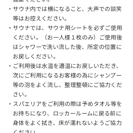
this
・サウナ内では横になること、大声での談笑
website
等はお控えください。
will
・サウナでは、サウナ用シートを必ずご使用
be
ください。（お一人様１枚のみ）ご使用後
translated
はシャワーで洗い流した後、所定の位置に
mechanically,
お戻しください。
so
・ご利用後は水温を適温にお戻しいただき、
it
次にご利用になるお客様の為にシャンプー
may
等の泡をよく流し、整理整頓にご協力くだ
not
さい。
be
・スパエリアをご利用の際は予めタオル等を
an
お持ちになり、ロッカールームに戻る前に
accurate
身体をよく拭き、床が濡れないようご協力
translation.
ください。