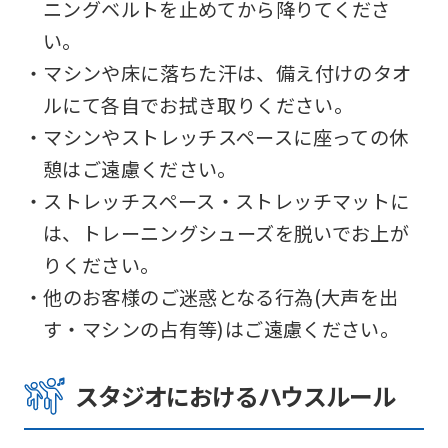
this
ニングベルトを止めてから降りてくださ
before
い。
using
・マシンや床に落ちた汗は、備え付けのタオ
the
ルにて各自でお拭き取りください。
service.
・マシンやストレッチスペースに座っての休
憩はご遠慮ください。
・ストレッチスペース・ストレッチマットに
Automatic translation
は、トレーニングシューズを脱いでお上が
りください。
・他のお客様のご迷惑となる行為(大声を出
す・マシンの占有等)はご遠慮ください。
スタジオにおけるハウスルール