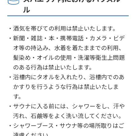
top
ル
page.
However,
・酒気を帯びての利用は禁止いたします。
if
・新聞・雑誌・本・携帯電話・カメラ・ビデ
you
オ等の持込み、水着を着たままでの利用、
use
髪染め・オイルの使用・洗濯等衛生上問題
an
のある行為は禁止いたします。
automatic
・浴槽内にタオルを入れたり、浴槽内でのあ
translation
かすりを行うような行為は禁止いたしま
service,
す。
the
・サウナに入る前には、シャワーをし、汗や
Japanese
汚れ、石鹸等をよく洗い流してください。
version
・シャワーブース・サウナ等の場所取りはご
of
遠慮ください。