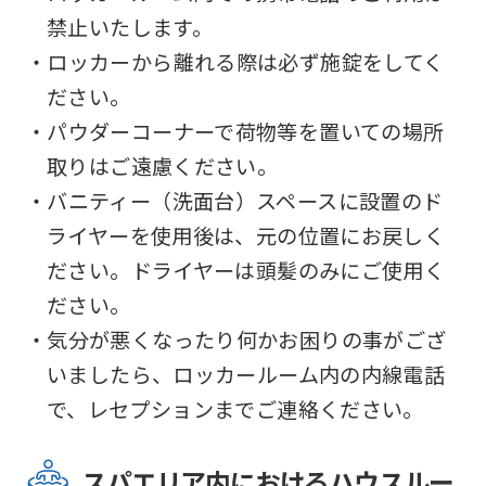
translated
禁止いたします。
into
・ロッカーから離れる際は必ず施錠をしてく
English.
ださい。
Click
・パウダーコーナーで荷物等を置いての場所
the
取りはご遠慮ください。
link
・バニティー（洗面台）スペースに設置のド
below
ライヤーを使用後は、元の位置にお戻しく
(start
ださい。ドライヤーは頭髪のみにご使用く
automatic
ださい。
translation)
・気分が悪くなったり何かお困りの事がござ
to
いましたら、ロッカールーム内の内線電話
return
で、レセプションまでご連絡ください。
to
the
スパエリア内におけるハウスルー