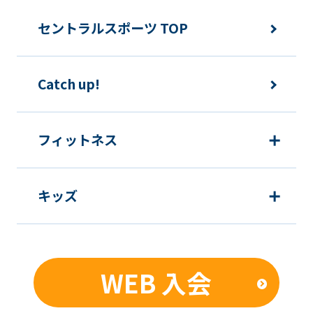
fully
understand
セントラルスポーツ TOP
this
before
Catch up!
using
the
service.
フィットネス
Automatic translation
キッズ
WEB 入会