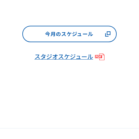
accurate
translation.
The
translation
今月のスケジュール
may
differ
スタジオスケジュール
from
the
original
content.
We
ask
that
you