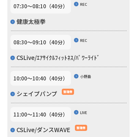
is
REC
07:30〜08:10（40分）
automatically
健康太極拳
translated
into
English.
REC
08:30〜09:10（40分）
Click
CSLive/ｴｱｻｲｸﾙﾌｨｯﾄﾈｽ/ﾊﾟﾜｰﾗｲﾄﾞ
the
link
小野島
10:00〜10:40（40分）
below
(start
シェイプパンプ
整理券
automatic
translation)
LIVE
11:00〜11:40（40分）
to
CSLive/ダンスWAVE
整理券
return