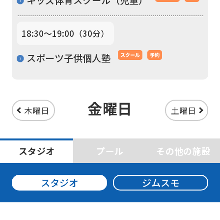
version
of
18:30〜19:00（30分）
this
website
スポーツ子供個人塾
スクール
予約
will
be
translated
金曜日
木曜日
土曜日
mechanically,
so
it
スタジオ
プール
その他の施設
may
not
スタジオ
ジムスモ
be
an