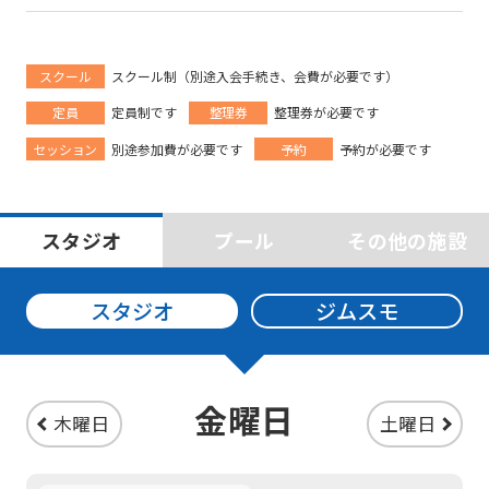
スクール
スクール制（別途入会手続き、会費が必要です）
定員
定員制です
整理券
整理券が必要です
セッション
別途参加費が必要です
予約
予約が必要です
For
スタジオ
プール
その他の施設
foreigners
スタジオ
ジムスモ
Central
Sports
金曜日
木曜日
土曜日
official
website