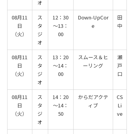
オ
08月11
ス
12：30
Down-UpCor
田
日
タ
～13：
e
中
（火）
ジ
00
オ
08月11
ス
13：20
スムース＆ヒ
瀬
日
タ
～14：
ーリング
戸
（火）
ジ
00
口
オ
08月11
ス
14：20
からだアクテ
CS
日
タ
～14：
ィブ
Li
（火）
ジ
50
ve
オ