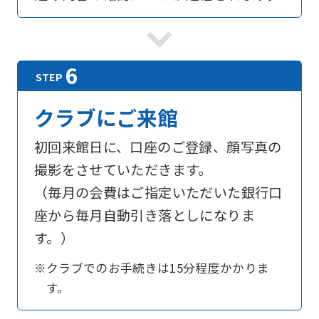
translated
into
English.
Click
the
クラブにご来館
link
初回来館日に、口座のご登録、顔写真の
below
撮影をさせていただきます。
(start
（毎月の会費はご指定いただいた銀行口
automatic
座から毎月自動引き落としになりま
translation)
す。）
to
return
※クラブでのお手続きは15分程度かかりま
to
す。
the