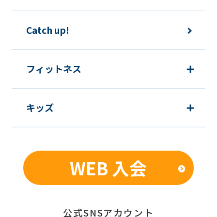
のあった場合は速やかに所定方法で手続
きをするものとします。
Catch up!
各種届出制度について
フィットネス
休会
キッズ
提
各月10日
出
期
限
WEB 入会
発
翌月1日から
効
日
公式SNSアカウント