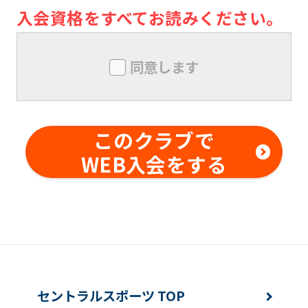
ん。メンバー同士の本クラブ内外での
入会資格をすべてお読みください。
トラブルについても同様とします。
メンバーは、本クラブにおいて、技量
同意します
を超えた行為及び危険行為は行っては
ならないものとします。また、本クラ
ブの事前の書面による承諾なしに、対
このクラブで
価を得て他の利用者に対する指導行為
WEB入会をする
を行ってはならないものとします。メ
ンバー同士の本クラブ内外でのトラブ
ルについても同様とします。
変更事項
メンバーは、住所または連絡先等に変更
セントラルスポーツ TOP