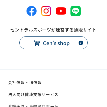
備
別途、休会費をクラブで定め
考
る
コース変更
セントラルスポーツが運営する通販サイト
提
各月10日
Cen's shop
出
期
限
発
翌月1日から
効
日
会社情報・IR情報
備
別途、手数料が必要
法人向け健康支援サービス
考
介護予防・高齢者サポート