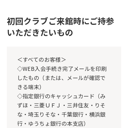
top
page.
初回クラブご来館時にご持参
However,
いただきたいもの
if
you
use
＜すべてのお客様＞
an
◇WEB入会手続き完了メールを印刷
automatic
したもの（または、メールが確認で
translation
きる端末）
service,
◇指定銀行のキャッシュカード（み
the
ずほ・三菱ＵＦＪ・三井住友・りそ
Japanese
な・埼玉りそな・千葉銀行・横浜銀
version
行・ゆうちょ銀行の本支店）
of