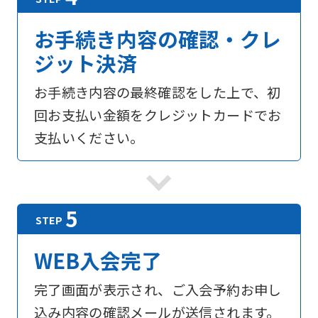
お手続き内容の確認・クレ
ジット決済
お手続き内容の最終確認をした上で、初
For
回お支払い金額をクレジットカードでお
支払いください。
foreigners
Central
Sports
official
WEB入会完了
website
is
完了画面が表示され、ご入会予約お申し
automatically
込み内容の確認メールが送信されます。