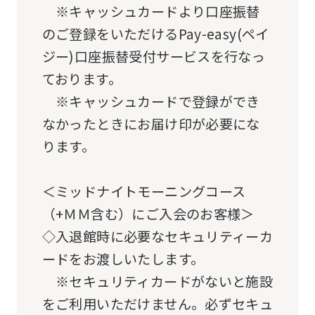
※キャッシュカードより口座振替
this
のご登録をいただけるPay-easy(ペイ
website
ジー)口座振替受付サービスを行なっ
will
ております。
be
※キャッシュカードで登録ができ
translated
なかったときにお届け印が必要にな
mechanically,
ります。
so
it
＜ミッドナイトモーニングコース
may
（+ＭＭ含む）にご入会のお客様＞
not
◇入退館時に必要なセキュリティーカ
be
ードをお渡しいたします。
an
※セキュリティカードがないと施設
accurate
をご利用いただけません。必ずセキュ
translation.