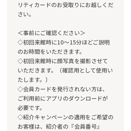
リティカードのお受取りにお越しくだ
The
さい。
translation
may
＜事前にご確認ください＞
differ
◇初回来館時に10～15分ほどご説明
from
のお時間をいただきます。
the
◇初回来館時に顔写真を撮影させて
original
いただきます。（確認用として使用い
content.
たします。）
We
◇会員カードを発行されない方は、
ask
ご利用前にアプリのダウンロードが
that
必要です。
you
◇紹介キャンペーンの適用をご希望の
fully
お客様は、紹介者の『会員番号』
understand