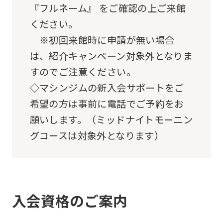
『フルネーム』 をご確認の上ご来館
this
ください。
before
※初回来館時に申請が無い場合
using
は、紹介キャンペーン対象外となりま
the
すのでご注意ください。
service.
◇マシンジムの新入会サポートをご
Automatic translation
希望の方は事前に電話でご予約をお
願いします。（ミッドナイトモーニン
グコースは対象外となります）
入会資格のご案内