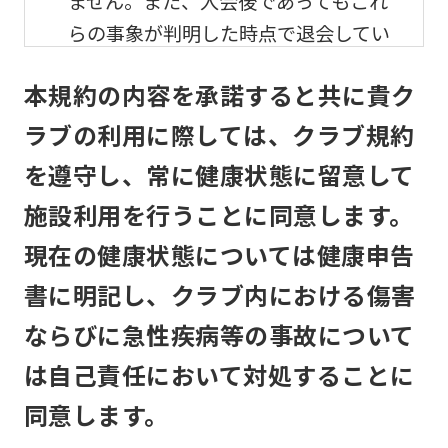
ません。また、入会後であってもこれ
らの事象が判明した時点で退会してい
ただきます。
本規約の内容を承諾すると共に貴ク
メンバーの利用及び事故
ラブの利用に際しては、クラブ規約
を遵守し、常に健康状態に留意して
メンバーは、自己の責任と危険負担に
おいて、他のメンバーと協調して、本
施設利用を行うことに同意します。
クラブの施設を利用するものとしま
現在の健康状態については健康申告
す。
書に明記し、クラブ内における傷害
本クラブは、メンバーが本クラブの施
ならびに急性疾病等の事故について
設利用中に生じた盗難、怪我その他の
は自己責任において対処することに
事故について、本クラブの責に帰すべ
同意します。
き事由がない限り、責任は負いませ