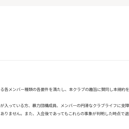
める各メンバー種類の各要件を満たし、本クラブの趣旨に賛同し本規約
のが入っている方、暴力団構成員、メンバーの円滑なクラブライフに支
がありません。また、入会後であってもこれらの事象が判明した時点で退