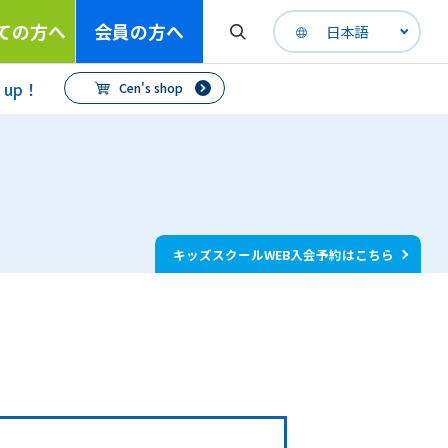
ての方へ
会員の方へ
日本語
h up！
Cen's shop
キッズスクールWEB入会予約はこちら