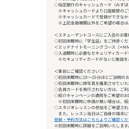
◇指定銀行のキャッシュカード（みずほ
※キャッシュカードより口座振替のご登録
※キャッシュカードで登録ができなか
※上記金融機関以外をご希望の場合は
＜スチューデントコースにご入会のお客
◇初回来館時に「学生証」をご持参くだ
＜ミッドナイトモーニングコース（+Ｍ
◇入退館時に必要なセキュリティカード
※セキュリティカードがないと施設を
＜事前にご確認ください＞
◇初回来館時に10～15分ほどご説明の
◇初回来館時に顔写真を撮影させていた
◇会員カードを発行されない方は、ご利
◇紹介キャンペーンの適用をご希望のお
※初回来館時に申請が無い場合は、紹
◇スタジオレッスンの参加をご希望され
また、レッスン当日はご自身の端末に
登録・予約方法はこちらよりご確認くだ
※初回来館時に詳細をご説明いたします