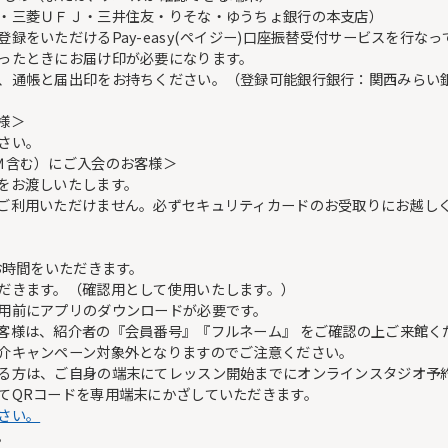
・三菱ＵＦＪ・三井住友・りそな・ゆうちょ銀行の本支店）
をいただけるPay-easy(ペイジー)口座振替受付サービスを行なっ
ったときにお届け印が必要になります。
、通帳と届出印をお持ちください。（登録可能銀行銀行：関西みらい
様＞
さい。
Ｍ含む）にご入会のお客様＞
をお渡しいたします。
ご利用いただけません。必ずセキュリティカードのお受取りにお越し
お時間をいただきます。
だきます。（確認用として使用いたします。）
用前にアプリのダウンロードが必要です。
客様は、紹介者の『会員番号』『フルネーム』 をご確認の上ご来館く
介キャンペーン対象外となりますのでご注意ください。
る方は、ご自身の端末にてレッスン開始までにオンラインスタジオ予
てQRコードを専用端末にかざしていただきます。
さい。
。