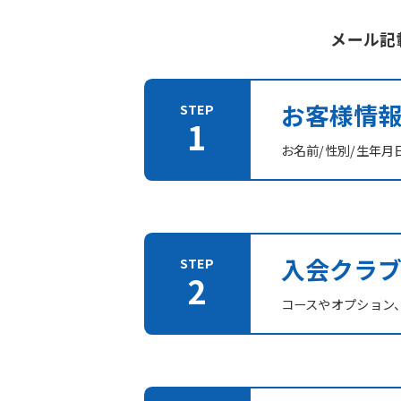
メール記
お客様情
お名前/性別/生年月
入会クラ
コースやオプション