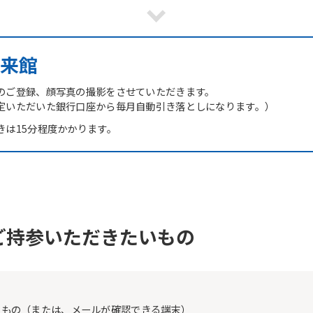
However, if you use an automatic
translation service, the Japanese
version of this website will be
translated mechanically, so it may
来館
not be an accurate translation.
The translation may differ from the
original content. We ask that you
のご登録、顔写真の撮影をさせていただきます。
fully understand this before using
定いただいた銀行口座から毎月自動引き落としになります。）
the service.
きは15分程度かかります。
Automatic translation start
ご持参いただきたいもの
たもの（または、メールが確認できる端末）