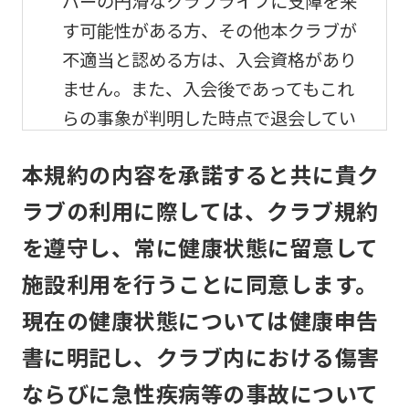
バーの円滑なクラブライフに支障を来
す可能性がある方、その他本クラブが
不適当と認める方は、入会資格があり
ません。また、入会後であってもこれ
らの事象が判明した時点で退会してい
ただきます。
本規約の内容を承諾すると共に貴ク
メンバーの利用及び事故
ラブの利用に際しては、クラブ規約
を遵守し、常に健康状態に留意して
メンバーは、自己の責任と危険負担に
おいて、他のメンバーと協調して、本
施設利用を行うことに同意します。
クラブの施設を利用するものとしま
現在の健康状態については健康申告
す。
書に明記し、クラブ内における傷害
本クラブは、メンバーが本クラブの施
ならびに急性疾病等の事故について