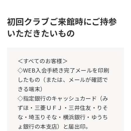
link
below
(start
初回クラブご来館時にご持参
automatic
いただきたいもの
translation)
to
return
＜すべてのお客様＞
to
◇WEB入会手続き完了メールを印刷
the
したもの（または、メールが確認で
top
きる端末）
page.
◇指定銀行のキャッシュカード（み
However,
ずほ・三菱ＵＦＪ・三井住友・りそ
if
な・埼玉りそな・横浜銀行・ゆうち
you
ょ銀行の本支店）と届出印。