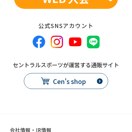
翌月1日から
効
日
公式SNSアカウント
備
別途、休会費をクラブで定め
考
る
コース変更
セントラルスポーツが運営する通販サイト
提
各月10日
Cen's shop
出
期
限
発
翌月1日から
効
日
会社情報・IR情報