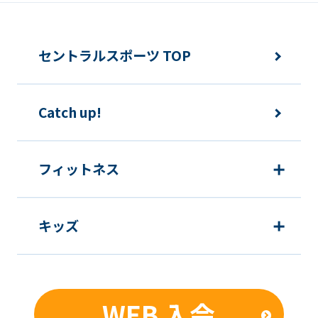
変更事項
メンバーは、住所または連絡先等に変更
セントラルスポーツ TOP
のあった場合は速やかに所定方法で手続
きをするものとします。
Catch up!
各種届出制度について
フィットネス
休会
キッズ
提
各月10日
出
期
限
WEB 入会
発