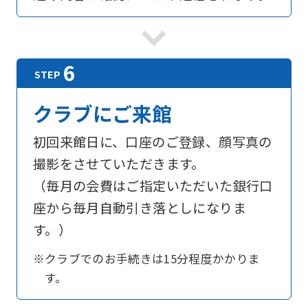
foreigners
Central
Sports
クラブにご来館
official
website
初回来館日に、口座のご登録、顔写真の
is
撮影をさせていただきます。
automatically
（毎月の会費はご指定いただいた銀行口
translated
座から毎月自動引き落としになりま
into
す。）
English.
※クラブでのお手続きは15分程度かかりま
Click
す。
the