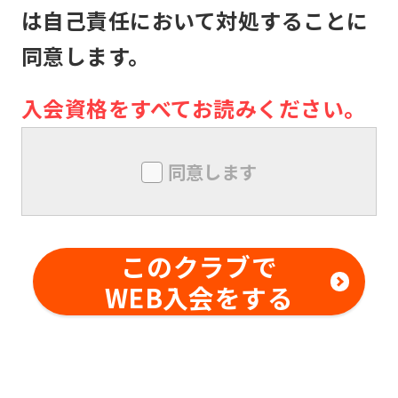
設利用中に生じた盗難、怪我その他の
は自己責任において対処することに
事故について、本クラブの責に帰すべ
同意します。
き事由がない限り、責任は負いませ
ん。メンバー同士の本クラブ内外での
入会資格をすべてお読みください。
トラブルについても同様とします。
メンバーは、本クラブにおいて、技量
同意します
を超えた行為及び危険行為は行っては
ならないものとします。また、本クラ
ブの事前の書面による承諾なしに、対
このクラブで
価を得て他の利用者に対する指導行為
WEB入会をする
を行ってはならないものとします。メ
ンバー同士の本クラブ内外でのトラブ
ルについても同様とします。