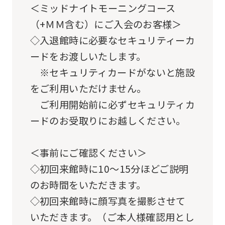
mechanically,
＜ミッドナイトモーニングコース
so
（+ＭＭ含む）にご入会のお客様＞
it
◇入退館時に必要なセキュリティーカ
may
ードをお渡しいたします。
not
※セキュリティカードがないと施設
be
をご利用いただけません。
an
ご利用開始前に必ずセキュリティカ
accurate
ードのお受取りにお越しください。
translation.
The
＜事前にご確認ください＞
translation
◇初回来館時に10～15分ほどご説明
may
のお時間をいただきます。
differ
◇初回来館時に顔写真を撮影させて
from
いただきます。（ご本人様確認用とし