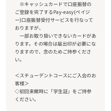
use
※キャッシュカードで口座振替の
an
ご登録を完了するPay-easy(ペイジ
automatic
ー)口座振替受付サービスを行なって
translation
おりますが、
service,
一部お取り扱いできないカードがあ
the
ります。その場合は届出印が必要にな
Japanese
りますので、念のためご持参くださ
version
い。
of
this
＜スチューデントコースにご入会のお
website
客様＞
will
◇初回来館時に「学生証」をご持参
be
ください。
translated