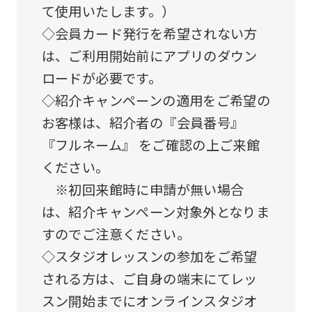
the
て使用いたします。）
original
◇会員カード発行を希望されない方
content.
は、ご利用開始前にアプリのダウン
We
ロードが必要です。
ask
◇紹介キャンペーンの適用をご希望の
that
お客様は、紹介者の『会員番号』
you
『フルネーム』 をご確認の上ご来館
fully
ください。
understand
※初回来館時に申請が無い場合
this
は、紹介キャンペーン対象外となりま
before
すのでご注意ください。
using
◇スタジオレッスンの参加をご希望
the
される方は、ご自身の端末にてレッ
service.
スン開始までにオンラインスタジオ