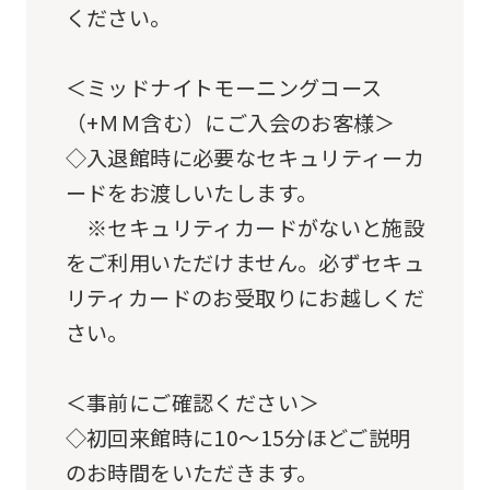
so
ください。
it
may
＜ミッドナイトモーニングコース
not
（+ＭＭ含む）にご入会のお客様＞
be
◇入退館時に必要なセキュリティーカ
an
ードをお渡しいたします。
accurate
※セキュリティカードがないと施設
translation.
をご利用いただけません。必ずセキュ
The
リティカードのお受取りにお越しくだ
translation
さい。
may
differ
＜事前にご確認ください＞
from
◇初回来館時に10～15分ほどご説明
the
のお時間をいただきます。