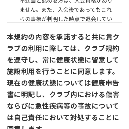
不適当と認める方は、入会資格があり
ません。また、入会後であってもこれ
らの事象が判明した時点で退会してい
ただきます。
本規約の内容を承諾すると共に貴ク
メンバーの利用及び事故
ラブの利用に際しては、クラブ規約
を遵守し、常に健康状態に留意して
メンバーは、自己の責任と危険負担に
おいて、他のメンバーと協調して、本
施設利用を行うことに同意します。
クラブの施設を利用するものとしま
現在の健康状態については健康申告
す。
書に明記し、クラブ内における傷害
本クラブは、メンバーが本クラブの施
ならびに急性疾病等の事故について
設利用中に生じた盗難、怪我その他の
は自己責任において対処することに
事故について、本クラブの責に帰すべ
同意します。