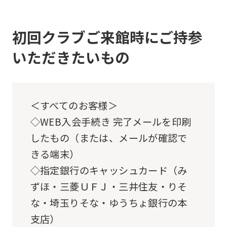
below
(start
automatic
初回クラブご来館時にご持参
translation)
いただきたいもの
to
return
to
＜すべてのお客様＞
the
◇WEB入会手続き 完了メールを印刷
top
したもの（または、メールが確認で
page.
きる端末）
However,
◇指定銀行のキャッシュカード（み
if
ずほ・三菱ＵＦＪ・三井住友・りそ
you
な・埼玉りそな・ゆうちょ銀行の本
use
支店）