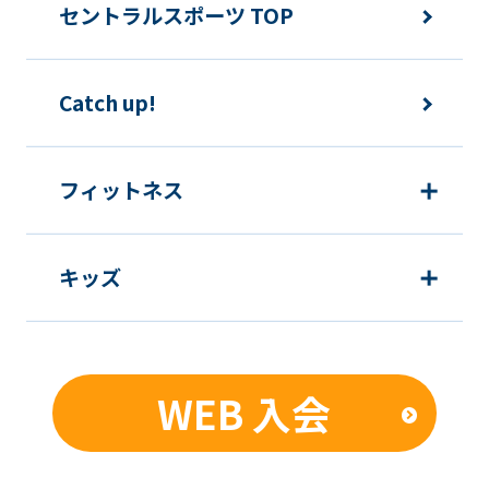
メンバーは、住所または連絡先等に変更
セントラルスポーツ TOP
のあった場合は速やかに所定方法で手続
きをするものとします。
Catch up!
各種届出制度について
フィットネス
休会
キッズ
提
各月10日
出
期
限
WEB 入会
発
翌月1日から
効
日