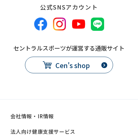
公式SNSアカウント
備
別途、休会費をクラブで定め
考
る
コース変更
セントラルスポーツが運営する通販サイト
提
各月10日
Cen's shop
出
期
限
発
翌月1日から
効
日
会社情報・IR情報
備
別途、手数料が必要
法人向け健康支援サービス
考