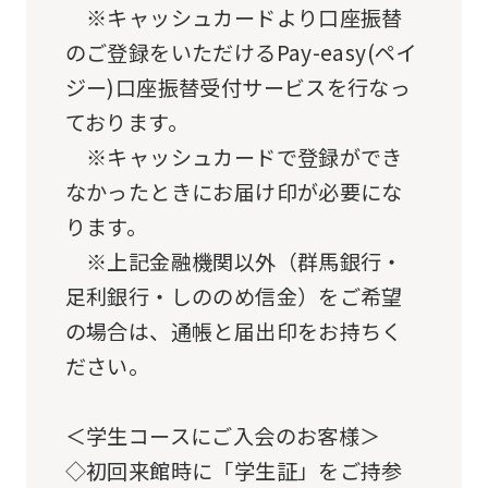
an
※キャッシュカードより口座振替
automatic
のご登録をいただけるPay-easy(ペイ
translation
ジー)口座振替受付サービスを行なっ
service,
ております。
the
※キャッシュカードで登録ができ
Japanese
なかったときにお届け印が必要にな
version
ります。
of
※上記金融機関以外（群馬銀行・
this
足利銀行・しののめ信金）をご希望
website
の場合は、通帳と届出印をお持ちく
will
ださい。
be
translated
＜学生コースにご入会のお客様＞
mechanically,
◇初回来館時に「学生証」をご持参