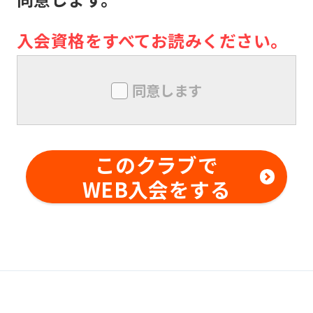
き事由がない限り、責任は負いませ
ん。メンバー同士の本クラブ内外での
入会資格をすべてお読みください。
トラブルについても同様とします。
メンバーは、本クラブにおいて、技量
同意します
を超えた行為及び危険行為は行っては
ならないものとします。また、本クラ
ブの事前の書面による承諾なしに、対
このクラブで
価を得て他の利用者に対する指導行為
WEB入会をする
を行ってはならないものとします。メ
ンバー同士の本クラブ内外でのトラブ
ルについても同様とします。
変更事項