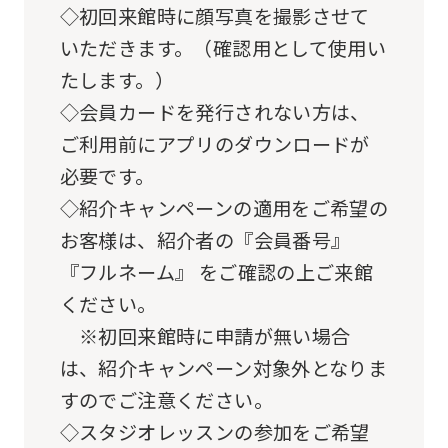
original
◇初回来館時に顔写真を撮影させて
content.
いただきます。（確認用として使用い
We
たします。）
ask
◇会員カードを発行されない方は、
that
ご利用前にアプリのダウンロードが
you
必要です。
fully
◇紹介キャンペーンの適用をご希望の
understand
お客様は、紹介者の『会員番号』
this
『フルネーム』 をご確認の上ご来館
before
ください。
using
※初回来館時に申請が無い場合
the
は、紹介キャンペーン対象外となりま
service.
すのでご注意ください。
◇スタジオレッスンの参加をご希望
Automatic translation