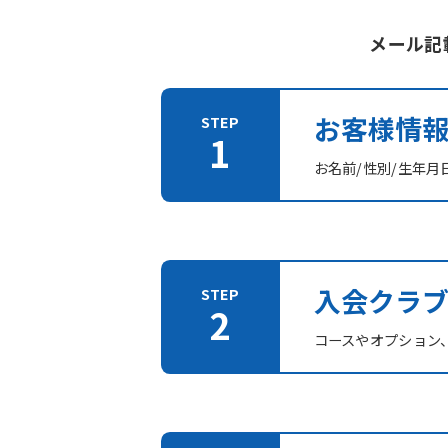
メール記
お客様情
お名前/性別/生年月
入会クラ
コースやオプション