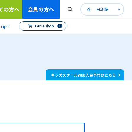
ての方へ
会員の方へ
日本語
h up！
Cen's shop
キッズスクールWEB入会予約はこちら