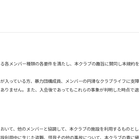
める各メンバー種類の各要件を満たし、本クラブの趣旨に賛同し本規約
のが入っている方、暴力団構成員、メンバーの円滑なクラブライフに支
がありません。また、入会後であってもこれらの事象が判明した時点で退
おいて、他のメンバーと協調して、本クラブの施設を利用するものとし
施設利用中に生じた盗難、怪我その他の事故について、本クラブの責に帰