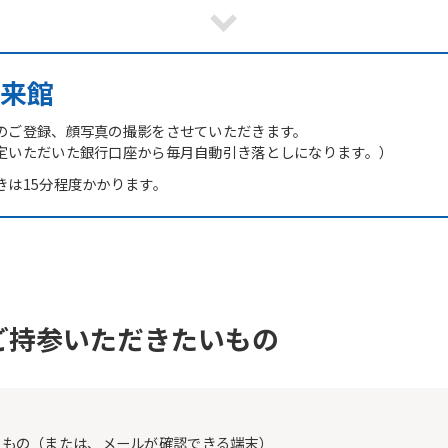
However, if you use an automatic
translation service, the Japanese
version of this website will be
translated mechanically, so it may
来館
not be an accurate translation.
The translation may differ from the
original content. We ask that you
のご登録、顔写真の撮影をさせていただきます。
fully understand this before using
定いただいた銀行口座から毎月自動引き落としになります。）
the service.
きは15分程度かかります。
Automatic translation start
ご持参いただきたいもの
たもの（または、メールが確認できる端末）