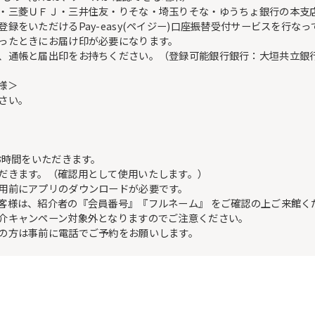
・三菱ＵＦＪ・三井住友・りそな・埼玉りそな・ゆうちょ銀行の本支
をいただけるPay-easy(ペイジー)口座振替受付サービスを行なっ
ったときにお届け印が必要になります。
、通帳と届出印をお持ちください。（登録可能銀行銀行：大垣共立銀
様＞
さい。
お時間をいただきます。
だきます。（確認用として使用いたします。）
用前にアプリのダウンロードが必要です。
客様は、紹介者の『会員番号』『フルネーム』 をご確認の上ご来館く
介キャンペーン対象外となりますのでご注意ください。
の方は事前に電話でご予約をお願いします。